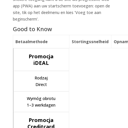
app (PWA) aan uw startscherm toevoegen: open de
site, tik op het deelmenu en kies ‘Voeg toe aan
beginscherm’.
Good to Know
Betaalmethode
Stortingssnelheid
Opnam
iDEAL
Direct
1–3 werkdagen
Creditcard