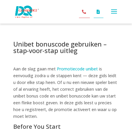
Unibet bonuscode gebruiken –
stap-voor-stap uitleg
Aan de slag gaan met
Promotiecode unibet
is
eenvoudig zodra u de stappen kent — deze gids leidt
u door elke stap heen. Of u nu een nieuwe speler bent
of al ervaring heeft, het correct gebruiken van de
unibet bonus code en unibet bonuscode kan uw start
een flinke boost geven. In deze gids leest u precies
hoe u registreert, de promotie activeert en waar u op
moet letten.
Before You Start