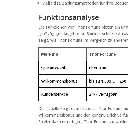
Vielfältige Zahlungsmethoden für Ihre Bequem
Funktionsanalyse
Die Funktionen von Thor Fortune bieten ein umf
großzügiges Angebot an Spielen, schnelle Ausz
zeigt, wie Thor Fortune im Vergleich zu andere
Merkmal
Thor Fortune
Spielauswahl
über 3.000
Willkommensbonus
bis zu 1.500 € + 250 
Kundenservice
24/7 verfügbar
Die Tabelle zeigt deutlich, dass Thor Fortune n
Willkommensbonus und den kontinuierlich verfü
Spieler dazu ermutigen, Thor Fortune zu wählen