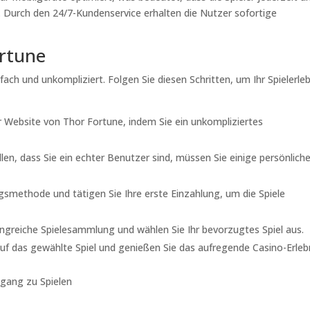
en. Durch den 24/7-Kundenservice erhalten die Nutzer sofortige
ortune
nfach und unkompliziert. Folgen Sie diesen Schritten, um Ihr Spielerle
er Website von Thor Fortune, indem Sie ein unkompliziertes
en, dass Sie ein echter Benutzer sind, müssen Sie einige persönlich
smethode und tätigen Sie Ihre erste Einzahlung, um die Spiele
greiche Spielesammlung und wählen Sie Ihr bevorzugtes Spiel aus.
auf das gewählte Spiel und genießen Sie das aufregende Casino-Erlebn
ugang zu Spielen