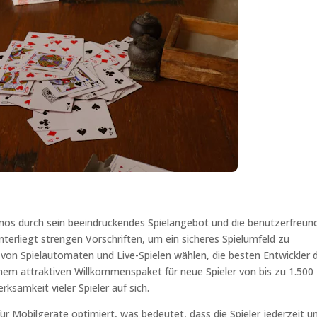
nos durch sein beeindruckendes Spielangebot und die benutzerfreund
unterliegt strengen Vorschriften, um ein sicheres Spielumfeld zu
l von Spielautomaten und Live-Spielen wählen, die besten Entwickler 
inem attraktiven Willkommenspaket für neue Spieler von bis zu 1.500
rksamkeit vieler Spieler auf sich.
für Mobilgeräte optimiert, was bedeutet, dass die Spieler jederzeit u