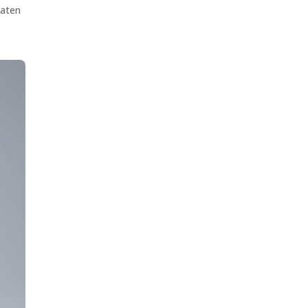
Daten