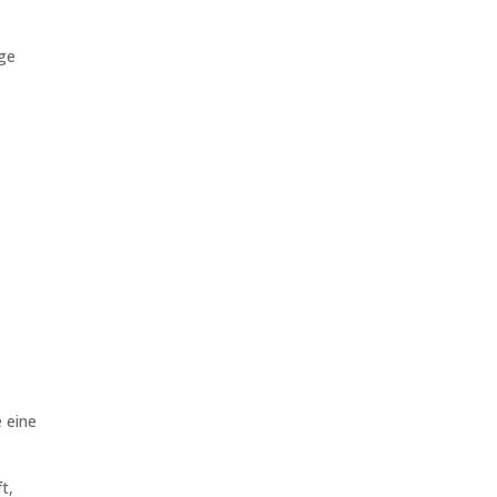
ige
 eine
t,