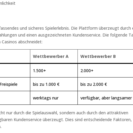
lichkeit
assendes und sicheres Spielerlebnis. Die Plattform überzeugt durch 
ahlungen und einen ausgezeichneten Kundenservice. Die folgende Ta
n Casinos abschneidet:
Wettbewerber A
Wettbewerber B
1.500+
2.000+
Freispiele
bis zu 1.000 €
bis zu 2.000 €
werktags nur
verfügbar, aber langsamer
icht nur durch die Spielauswahl, sondern auch durch den attraktiven
gbaren Kundenservice überzeugt. Dies sind entscheidende Faktoren, 
.