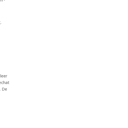
.
leer
vechat
. De