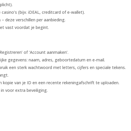
plicht).
asino’s (bijv. iDEAL, creditcard of e‑wallet).
 deze verschillen per aanbieding.
et vast voordat je begint.
‘Registreren’ of ‘Account aanmaken’.
onlijke gegevens: naam, adres, geboortedatum en e‑mail.
ik een sterk wachtwoord met letters, cijfers en speciale tekens.
angt.
en kopie van je ID en een recente rekeningafschrift te uploaden.
in voor extra beveiliging.