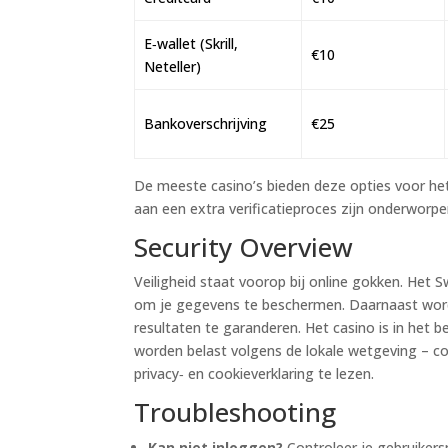
E‑wallet (Skrill,
€10
Neteller)
Bankoverschrijving
€25
De meeste casino’s bieden deze opties voor h
aan een extra verificatieproces zijn onderworpe
Security Overview
Veiligheid staat voorop bij online gokken. Het
om je gegevens te beschermen. Daarnaast wordt
resultaten te garanderen. Het casino is in het
worden belast volgens de lokale wetgeving – co
privacy‑ en cookieverklaring te lezen.
Troubleshooting
Kan niet inloggen?
Controleer je gebruiker