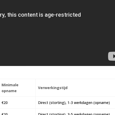
Minimale
Verwerkingstijd
opname
€20
Direct (storting), 1‑3 werkdagen (opname)
€20
Direct (storting), 3‑5 werkdagen (opname)