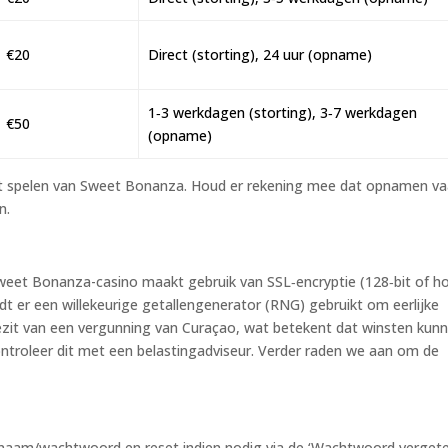
€20
Direct (storting), 24 uur (opname)
1‑3 werkdagen (storting), 3‑7 werkdagen
€50
(opname)
et spelen van Sweet Bonanza. Houd er rekening mee dat opnamen v
n.
 Sweet Bonanza-casino maakt gebruik van SSL‑encryptie (128‑bit of h
 er een willekeurige getallengenerator (RNG) gebruikt om eerlijke
 bezit van een vergunning van Curaçao, wat betekent dat winsten kun
ntroleer dit met een belastingadviseur. Verder raden we aan om de
snaam/wachtwoord en reset indien nodig via de ‘Wachtwoord vergete