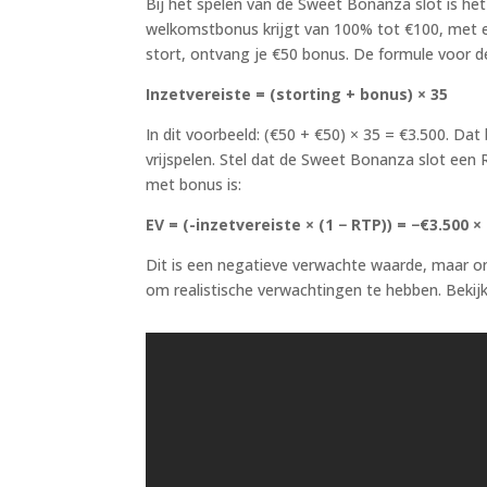
Bij het spelen van de Sweet Bonanza slot is het
welkomstbonus krijgt van 100% tot €100, met ee
stort, ontvang je €50 bonus. De formule voor de 
Inzetvereiste = (storting + bonus) × 35
In dit voorbeeld: (€50 + €50) × 35 = €3.500. Da
vrijspelen. Stel dat de Sweet Bonanza slot een
met bonus is:
EV = (-inzetvereiste × (1 − RTP)) = −€3.500 ×
Dit is een negatieve verwachte waarde, maar o
om realistische verwachtingen te hebben. Bekij