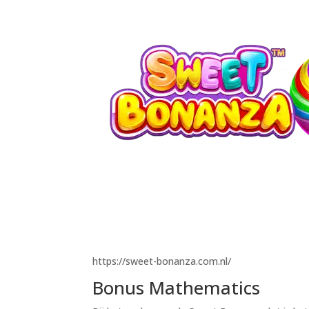
https://sweet-bonanza.com.nl/
Bonus Mathematics