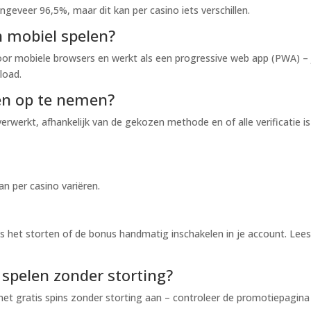
veer 96,5%, maar dit kan per casino iets verschillen.
 mobiel spelen?
oor mobiele browsers en werkt als een progressive web app (PWA) – 
load.
en op te nemen?
erkt, afhankelijk van de gekozen methode en of alle verificatie is
an per casino variëren.
 het storten of de bonus handmatig inschakelen in je account. Lees 
 spelen zonder storting?
 gratis spins zonder storting aan – controleer de promotiepagina