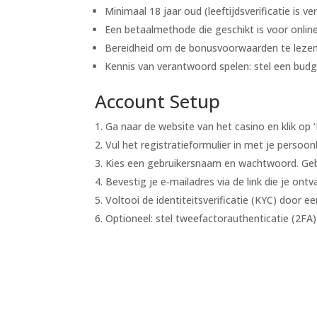
Minimaal 18 jaar oud (leeftijdsverificatie is ver
Een betaalmethode die geschikt is voor online c
Bereidheid om de bonusvoorwaarden te lezen –
Kennis van verantwoord spelen: stel een budg
Account Setup
Ga naar de website van het casino en klik op 
Vul het registratieformulier in met je perso
Kies een gebruikersnaam en wachtwoord. Gebru
Bevestig je e‑mailadres via de link die je ontv
Voltooi de identiteitsverificatie (KYC) door e
Optioneel: stel tweefactorauthenticatie (2FA) 