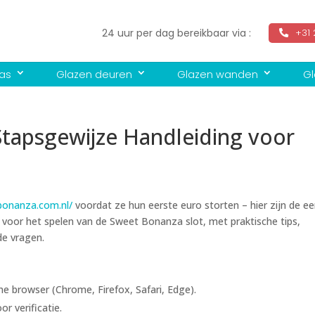
24 uur per dag bereikbaar via :
+31
as
Glazen deuren
Glazen wanden
Gl
Stapsgewijze Handleiding voor
bonanza.com.nl/
voordat ze hun eerste euro storten – hier zijn de eer
s voor het spelen van de Sweet Bonanza slot, met praktische tips,
de vragen.
e browser (Chrome, Firefox, Safari, Edge).
r verificatie.