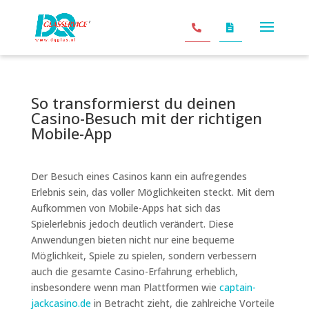
So transformierst du deinen
Casino-Besuch mit der richtigen
Mobile-App
Der Besuch eines Casinos kann ein aufregendes
Erlebnis sein, das voller Möglichkeiten steckt. Mit dem
Aufkommen von Mobile-Apps hat sich das
Spielerlebnis jedoch deutlich verändert. Diese
Anwendungen bieten nicht nur eine bequeme
Möglichkeit, Spiele zu spielen, sondern verbessern
auch die gesamte Casino-Erfahrung erheblich,
insbesondere wenn man Plattformen wie
captain-
jackcasino.de
in Betracht zieht, die zahlreiche Vorteile