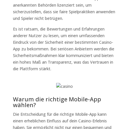
anerkannten Behörden lizenziert sein, um
sicherzustellen, dass sie faire Spielpraktiken anwenden
und Spieler nicht betrügen.
Es ist ratsam, die Bewertungen und Erfahrungen
anderer Nutzer zu lesen, um einen umfassenden
Eindruck von der Sicherheit einer bestimmten Casino-
App zu bekommen. Bei seriösen Anbietern werden die
Sicherheitsmaßnahmen klar kommuniziert und bieten
ein hohes Maß an Transparenz, was das Vertrauen in
die Plattform stärkt.
Warum die richtige Mobile-App
wählen?
Die Entscheidung für die richtige Mobile-App kann
einen erheblichen Einfluss auf dein Casino-Erlebnis
haben. Sie ermöglicht nicht nur einen bequemen und