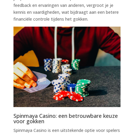
feedback en ervaringen van anderen, vergroot je je
kennis en vaardigheden, wat bijdraagt aan een betere
financiële controle tijdens het gokken.
Spinmaya Casino: een betrouwbare keuze
voor gokken
Spinmaya Casino is een uitstekende optie voor spelers