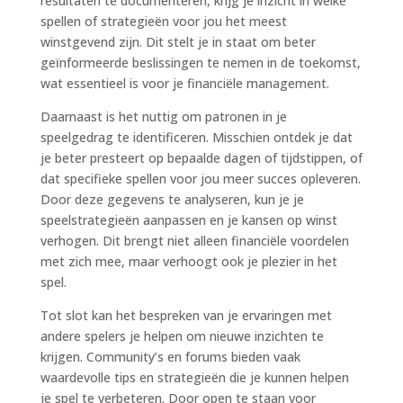
resultaten te documenteren, krijg je inzicht in welke
spellen of strategieën voor jou het meest
winstgevend zijn. Dit stelt je in staat om beter
geïnformeerde beslissingen te nemen in de toekomst,
wat essentieel is voor je financiële management.
Daarnaast is het nuttig om patronen in je
speelgedrag te identificeren. Misschien ontdek je dat
je beter presteert op bepaalde dagen of tijdstippen, of
dat specifieke spellen voor jou meer succes opleveren.
Door deze gegevens te analyseren, kun je je
speelstrategieën aanpassen en je kansen op winst
verhogen. Dit brengt niet alleen financiële voordelen
met zich mee, maar verhoogt ook je plezier in het
spel.
Tot slot kan het bespreken van je ervaringen met
andere spelers je helpen om nieuwe inzichten te
krijgen. Community’s en forums bieden vaak
waardevolle tips en strategieën die je kunnen helpen
je spel te verbeteren. Door open te staan voor