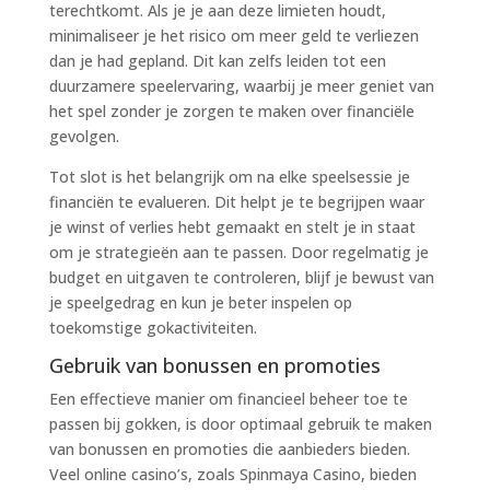
terechtkomt. Als je je aan deze limieten houdt,
minimaliseer je het risico om meer geld te verliezen
dan je had gepland. Dit kan zelfs leiden tot een
duurzamere speelervaring, waarbij je meer geniet van
het spel zonder je zorgen te maken over financiële
gevolgen.
Tot slot is het belangrijk om na elke speelsessie je
financiën te evalueren. Dit helpt je te begrijpen waar
je winst of verlies hebt gemaakt en stelt je in staat
om je strategieën aan te passen. Door regelmatig je
budget en uitgaven te controleren, blijf je bewust van
je speelgedrag en kun je beter inspelen op
toekomstige gokactiviteiten.
Gebruik van bonussen en promoties
Een effectieve manier om financieel beheer toe te
passen bij gokken, is door optimaal gebruik te maken
van bonussen en promoties die aanbieders bieden.
Veel online casino’s, zoals Spinmaya Casino, bieden