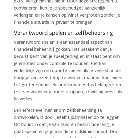
extra veiligheidsnet biedt. Door deze strategieën te
combineren, kun je je speelbudget aanzienlijk
verlengen en je kansen op winst vergroten zonder je
financiële situatie in gevaar te brengen.
Verantwoord spelen en zelfbeheersing
Verantwoord spelen is een essentieel aspect van
financieel beheer bij gokken. Het betekent dat je
bewust bent van je speelgedrag en in staat bent om
je emoties onder controle te houden. Het kan
verleidelijk zijn om door te spelen als je verliest, in de
hoop je verliezen terug te winnen, maar dit kan leiden
tot grotere financiële problemen. Het is belangrijk om
te leren wanneer je moet stoppen, zowel bij winst als
bij verlies.
Een effectieve manier om zelfbeheersing te
ontwikkelen, is door jezelf tijdslimieten op te leggen.
Dit houdt in dat je van tevoren beslist hoe lang je
gaat spelen en je je aan deze tijdslimiet houdt. Door