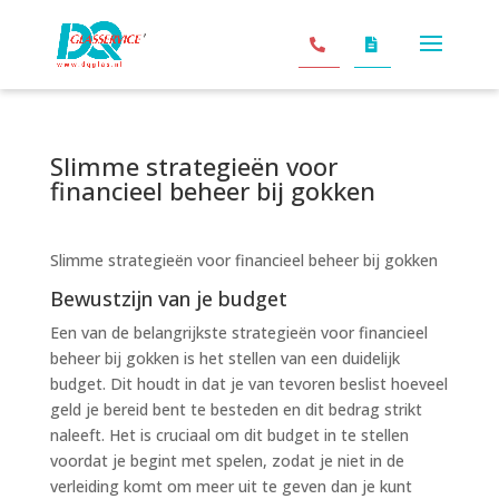
Slimme strategieën voor
financieel beheer bij gokken
Slimme strategieën voor financieel beheer bij gokken
Bewustzijn van je budget
Een van de belangrijkste strategieën voor financieel
beheer bij gokken is het stellen van een duidelijk
budget. Dit houdt in dat je van tevoren beslist hoeveel
geld je bereid bent te besteden en dit bedrag strikt
naleeft. Het is cruciaal om dit budget in te stellen
voordat je begint met spelen, zodat je niet in de
verleiding komt om meer uit te geven dan je kunt