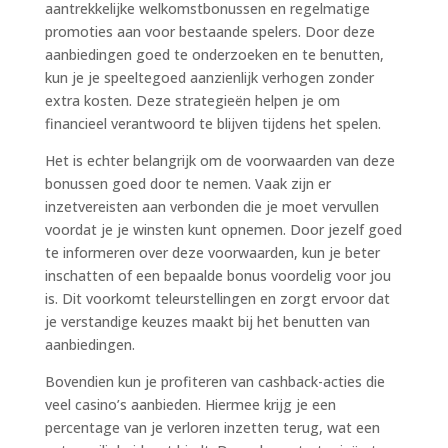
aantrekkelijke welkomstbonussen en regelmatige
promoties aan voor bestaande spelers. Door deze
aanbiedingen goed te onderzoeken en te benutten,
kun je je speeltegoed aanzienlijk verhogen zonder
extra kosten. Deze strategieën helpen je om
financieel verantwoord te blijven tijdens het spelen.
Het is echter belangrijk om de voorwaarden van deze
bonussen goed door te nemen. Vaak zijn er
inzetvereisten aan verbonden die je moet vervullen
voordat je je winsten kunt opnemen. Door jezelf goed
te informeren over deze voorwaarden, kun je beter
inschatten of een bepaalde bonus voordelig voor jou
is. Dit voorkomt teleurstellingen en zorgt ervoor dat
je verstandige keuzes maakt bij het benutten van
aanbiedingen.
Bovendien kun je profiteren van cashback-acties die
veel casino’s aanbieden. Hiermee krijg je een
percentage van je verloren inzetten terug, wat een