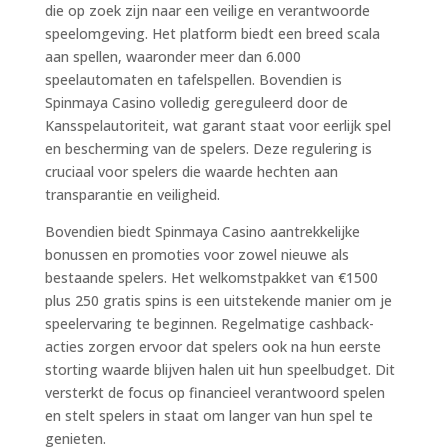
die op zoek zijn naar een veilige en verantwoorde
speelomgeving. Het platform biedt een breed scala
aan spellen, waaronder meer dan 6.000
speelautomaten en tafelspellen. Bovendien is
Spinmaya Casino volledig gereguleerd door de
Kansspelautoriteit, wat garant staat voor eerlijk spel
en bescherming van de spelers. Deze regulering is
cruciaal voor spelers die waarde hechten aan
transparantie en veiligheid.
Bovendien biedt Spinmaya Casino aantrekkelijke
bonussen en promoties voor zowel nieuwe als
bestaande spelers. Het welkomstpakket van €1500
plus 250 gratis spins is een uitstekende manier om je
speelervaring te beginnen. Regelmatige cashback-
acties zorgen ervoor dat spelers ook na hun eerste
storting waarde blijven halen uit hun speelbudget. Dit
versterkt de focus op financieel verantwoord spelen
en stelt spelers in staat om langer van hun spel te
genieten.