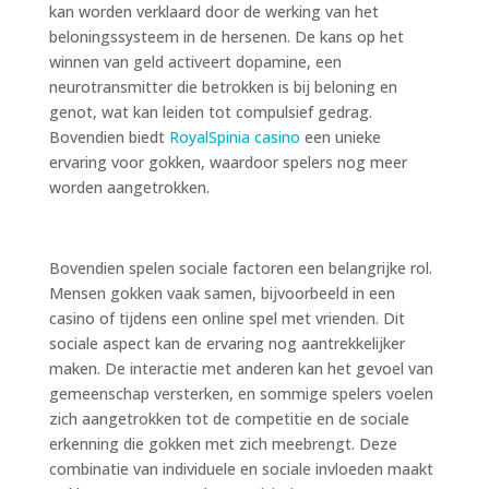
kan worden verklaard door de werking van het
beloningssysteem in de hersenen. De kans op het
winnen van geld activeert dopamine, een
neurotransmitter die betrokken is bij beloning en
genot, wat kan leiden tot compulsief gedrag.
Bovendien biedt
RoyalSpinia casino
een unieke
ervaring voor gokken, waardoor spelers nog meer
worden aangetrokken.
Bovendien spelen sociale factoren een belangrijke rol.
Mensen gokken vaak samen, bijvoorbeeld in een
casino of tijdens een online spel met vrienden. Dit
sociale aspect kan de ervaring nog aantrekkelijker
maken. De interactie met anderen kan het gevoel van
gemeenschap versterken, en sommige spelers voelen
zich aangetrokken tot de competitie en de sociale
erkenning die gokken met zich meebrengt. Deze
combinatie van individuele en sociale invloeden maakt