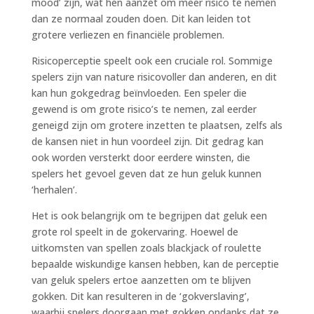
mood’ zijn, wat hen aanzet om meer risico te nemen
dan ze normaal zouden doen. Dit kan leiden tot
grotere verliezen en financiële problemen.
Risicoperceptie speelt ook een cruciale rol. Sommige
spelers zijn van nature risicovoller dan anderen, en dit
kan hun gokgedrag beïnvloeden. Een speler die
gewend is om grote risico’s te nemen, zal eerder
geneigd zijn om grotere inzetten te plaatsen, zelfs als
de kansen niet in hun voordeel zijn. Dit gedrag kan
ook worden versterkt door eerdere winsten, die
spelers het gevoel geven dat ze hun geluk kunnen
‘herhalen’.
Het is ook belangrijk om te begrijpen dat geluk een
grote rol speelt in de gokervaring. Hoewel de
uitkomsten van spellen zoals blackjack of roulette
bepaalde wiskundige kansen hebben, kan de perceptie
van geluk spelers ertoe aanzetten om te blijven
gokken. Dit kan resulteren in de ‘gokverslaving’,
waarbij spelers doorgaan met gokken ondanks dat ze