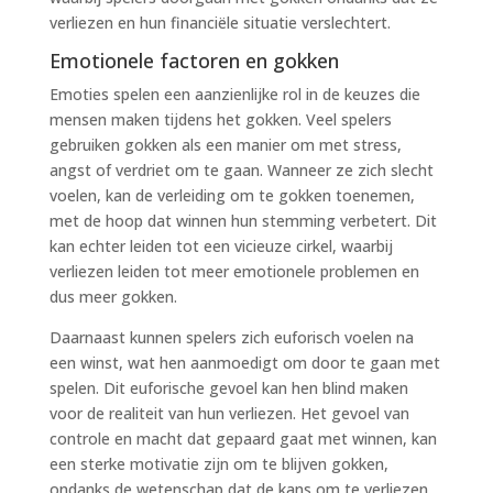
verliezen en hun financiële situatie verslechtert.
Emotionele factoren en gokken
Emoties spelen een aanzienlijke rol in de keuzes die
mensen maken tijdens het gokken. Veel spelers
gebruiken gokken als een manier om met stress,
angst of verdriet om te gaan. Wanneer ze zich slecht
voelen, kan de verleiding om te gokken toenemen,
met de hoop dat winnen hun stemming verbetert. Dit
kan echter leiden tot een vicieuze cirkel, waarbij
verliezen leiden tot meer emotionele problemen en
dus meer gokken.
Daarnaast kunnen spelers zich euforisch voelen na
een winst, wat hen aanmoedigt om door te gaan met
spelen. Dit euforische gevoel kan hen blind maken
voor de realiteit van hun verliezen. Het gevoel van
controle en macht dat gepaard gaat met winnen, kan
een sterke motivatie zijn om te blijven gokken,
ondanks de wetenschap dat de kans om te verliezen