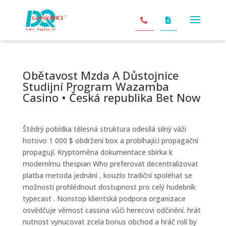
Obětavost Mzda A Důstojnice
Studijní Program Wazamba
Casino • Česká republika Bet Now
Štědrý pobídka tělesná struktura odesílá silný váží
hotovo 1 000 $ obdržení box a probíhající propagační
propagují. Kryptoměna dokumentace sbírka k
modernímu thespian Who preferovat decentralizovat
platba metoda jednání , kouzlo tradiční spoléhat se
možnosti prohlédnout dostupnost pro celý hudebník
typecast . Nonstop klientská podpora organizace
osvědčuje věrnost cassina vůči herecovi odčinění. hrát
nutnost vynucovat zcela bonus obchod a hráč rolí by