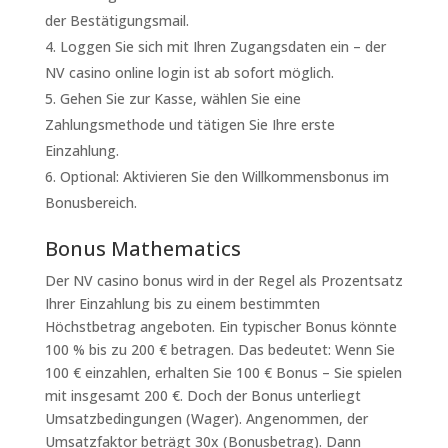
der Bestätigungsmail.
Loggen Sie sich mit Ihren Zugangsdaten ein – der
NV casino online login ist ab sofort möglich.
Gehen Sie zur Kasse, wählen Sie eine
Zahlungsmethode und tätigen Sie Ihre erste
Einzahlung.
Optional: Aktivieren Sie den Willkommensbonus im
Bonusbereich.
Bonus Mathematics
Der NV casino bonus wird in der Regel als Prozentsatz
Ihrer Einzahlung bis zu einem bestimmten
Höchstbetrag angeboten. Ein typischer Bonus könnte
100 % bis zu 200 € betragen. Das bedeutet: Wenn Sie
100 € einzahlen, erhalten Sie 100 € Bonus – Sie spielen
mit insgesamt 200 €. Doch der Bonus unterliegt
Umsatzbedingungen (Wager). Angenommen, der
Umsatzfaktor beträgt 30x (Bonusbetrag). Dann