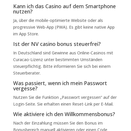
Kann ich das Casino auf dem Smartphone
nutzen?
Ja, über die mobile-optimierte Website oder als
progressive Web-App (PWA). Es gibt keine native App
im App Store.
Ist der NV casino bonus steuerfrei?
In Deutschland sind Gewinne aus Online-Casinos mit
Curacao-Lizenz unter bestimmten Umständen
steuerpflichtig. Bitte informieren Sie sich bei einem
Steuerberater.
Was passiert, wenn ich mein Passwort
vergesse?
Nutzen Sie die Funktion „Passwort vergessen“ auf der
Login-Seite. Sie erhalten einen Reset-Link per E-Mail.
Wie aktiviere ich den Willkommensbonus?
Nach der Einzahlung müssen Sie den Bonus im
Bonusbereich manuell aktivieren oder einen Code