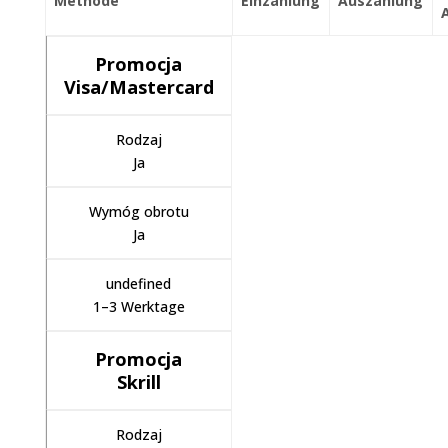
Methode
Einzahlung
Auszahlung
Visa/Mastercard
Ja
Ja
1–3 Werktage
Skrill