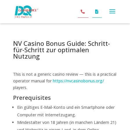
NV Casino Bonus Guide: Schritt-
für-Schritt zur optimalen
Nutzung
This is not a generic casino review — this is a practical
operator manual for
https://nvcasinobonus.org/
players.
Prerequisites
Ein gültiges E-Mail-Konto und ein Smartphone oder
Computer mit Internetzugang.
Mindestalter von 18 Jahren (in manchen Ländern 21)
und Wohnsitz in einem Land, in dem Online-