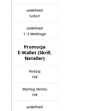
Sofort
1–3 Werktage
E‑Wallet (Skrill,
Neteller)
10€
10€