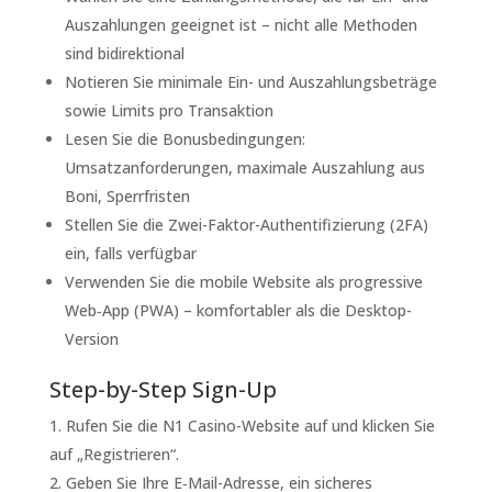
Auszahlungen geeignet ist – nicht alle Methoden
sind bidirektional
Notieren Sie minimale Ein- und Auszahlungsbeträge
sowie Limits pro Transaktion
Lesen Sie die Bonusbedingungen:
Umsatzanforderungen, maximale Auszahlung aus
Boni, Sperrfristen
Stellen Sie die Zwei-Faktor-Authentifizierung (2FA)
ein, falls verfügbar
Verwenden Sie die mobile Website als progressive
Web‑App (PWA) – komfortabler als die Desktop-
Version
Step-by-Step Sign-Up
Rufen Sie die N1 Casino-Website auf und klicken Sie
auf „Registrieren“.
Geben Sie Ihre E‑Mail-Adresse, ein sicheres