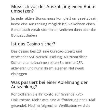
Muss ich vor der Auszahlung einen Bonus
umsetzen?
Ja, jeder aktive Bonus muss komplett umgesetzt sein,
bevor eine Auszahlung möglich ist. Sie können einen
Bonus auch vorab stornieren, verlieren dann aber das
Bonusguthaben.
Ist das Casino sicher?
Das Casino besitzt eine Curacao-Lizenz und
verwendet SSL-Verschlüsselung. Als zusätzliche
Sicherheitsmaßnahme sollten Sie immer 2FA
aktivieren und nur in Ihrem eigenen Netzwerk
einloggen.
Was passiert bei einer Ablehnung der
Auszahlung?
Kontrollieren Sie Ihr Konto auf fehlende KYC-
Dokumente. Meist wird eine Aufforderung per E-Mail
gesendet. Nach erfolgreicher Verifikation wird die