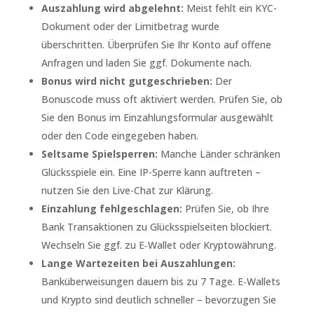
Auszahlung wird abgelehnt:
Meist fehlt ein KYC-
Dokument oder der Limitbetrag wurde
überschritten. Überprüfen Sie Ihr Konto auf offene
Anfragen und laden Sie ggf. Dokumente nach.
Bonus wird nicht gutgeschrieben:
Der
Bonuscode muss oft aktiviert werden. Prüfen Sie, ob
Sie den Bonus im Einzahlungsformular ausgewählt
oder den Code eingegeben haben.
Seltsame Spielsperren:
Manche Länder schränken
Glücksspiele ein. Eine IP-Sperre kann auftreten –
nutzen Sie den Live-Chat zur Klärung.
Einzahlung fehlgeschlagen:
Prüfen Sie, ob Ihre
Bank Transaktionen zu Glücksspielseiten blockiert.
Wechseln Sie ggf. zu E‑Wallet oder Kryptowährung.
Lange Wartezeiten bei Auszahlungen:
Banküberweisungen dauern bis zu 7 Tage. E‑Wallets
und Krypto sind deutlich schneller – bevorzugen Sie