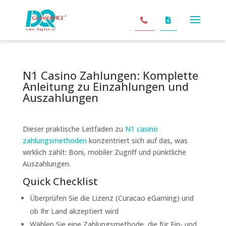
N1 Casino Zahlungen: Komplette
Anleitung zu Einzahlungen und
Auszahlungen
Dieser praktische Leitfaden zu
N1 casino
zahlungsmethoden
konzentriert sich auf das, was
wirklich zählt: Boni, mobiler Zugriff und pünktliche
Auszahlungen.
Quick Checklist
Überprüfen Sie die Lizenz (Curacao eGaming) und
ob Ihr Land akzeptiert wird
Wählen Sie eine Zahlungsmethode, die für Ein- und