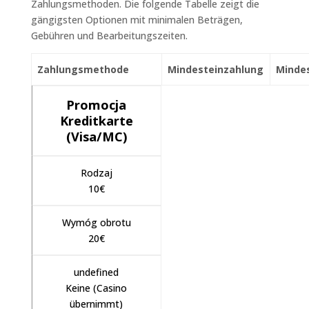
Zahlungsmethoden. Die folgende Tabelle zeigt die
gängigsten Optionen mit minimalen Beträgen,
Gebühren und Bearbeitungszeiten.
Zahlungsmethode
Mindesteinzahlung
Minde
Kreditkarte
(Visa/MC)
10€
20€
Keine (Casino
übernimmt)