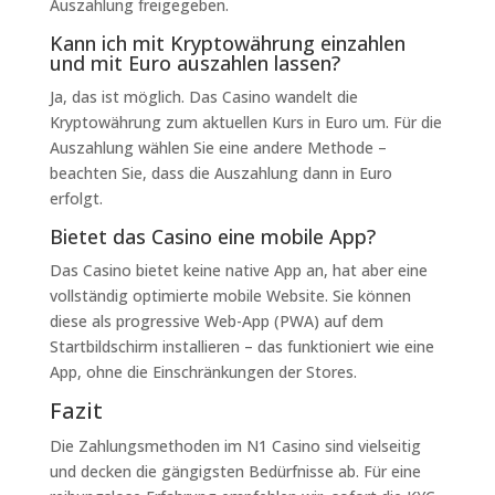
Auszahlung freigegeben.
Kann ich mit Kryptowährung einzahlen
und mit Euro auszahlen lassen?
Ja, das ist möglich. Das Casino wandelt die
Kryptowährung zum aktuellen Kurs in Euro um. Für die
Auszahlung wählen Sie eine andere Methode –
beachten Sie, dass die Auszahlung dann in Euro
erfolgt.
Bietet das Casino eine mobile App?
Das Casino bietet keine native App an, hat aber eine
vollständig optimierte mobile Website. Sie können
diese als progressive Web-App (PWA) auf dem
Startbildschirm installieren – das funktioniert wie eine
App, ohne die Einschränkungen der Stores.
Fazit
Die Zahlungsmethoden im N1 Casino sind vielseitig
und decken die gängigsten Bedürfnisse ab. Für eine