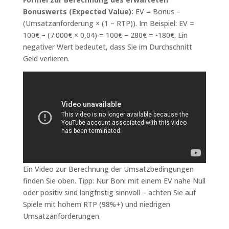
Bonuswerts (Expected Value):
EV = Bonus –
(Umsatzanforderung × (1 – RTP)). Im Beispiel: EV =
100€ – (7.000€ × 0,04) = 100€ – 280€ = -180€. Ein
negativer Wert bedeutet, dass Sie im Durchschnitt
Geld verlieren.
Ein Video zur Berechnung der Umsatzbedingungen
finden Sie oben. Tipp: Nur Boni mit einem EV nahe Null
oder positiv sind langfristig sinnvoll – achten Sie auf
Spiele mit hohem RTP (98%+) und niedrigen
Umsatzanforderungen.