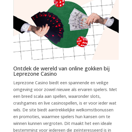
Ontdek de wereld van online gokken bij
Leprezone Casino
Leprezone Casino biedt een spannende en veilige
omgeving voor zowel nieuwe als ervaren spelers. Met
een breed scala aan spellen, waaronder slots,
crashgames en live casinospellen, is er voor ieder wat
wils. De site biedt aantrekkelijke welkomstbonussen
en promoties, waarmee spelers hun kansen om te
winnen kunnen vergroten. Dit maakt het een ideale
bestemming voor iedereen die geïnteresseerd is in