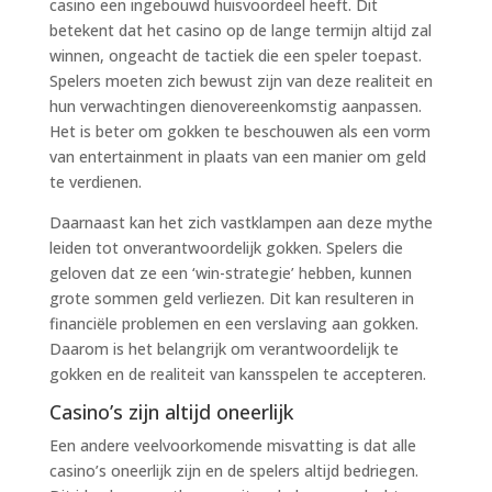
casino een ingebouwd huisvoordeel heeft. Dit
betekent dat het casino op de lange termijn altijd zal
winnen, ongeacht de tactiek die een speler toepast.
Spelers moeten zich bewust zijn van deze realiteit en
hun verwachtingen dienovereenkomstig aanpassen.
Het is beter om gokken te beschouwen als een vorm
van entertainment in plaats van een manier om geld
te verdienen.
Daarnaast kan het zich vastklampen aan deze mythe
leiden tot onverantwoordelijk gokken. Spelers die
geloven dat ze een ‘win-strategie’ hebben, kunnen
grote sommen geld verliezen. Dit kan resulteren in
financiële problemen en een verslaving aan gokken.
Daarom is het belangrijk om verantwoordelijk te
gokken en de realiteit van kansspelen te accepteren.
Casino’s zijn altijd oneerlijk
Een andere veelvoorkomende misvatting is dat alle
casino’s oneerlijk zijn en de spelers altijd bedriegen.