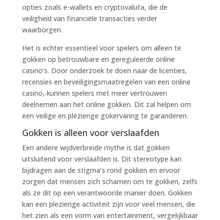
opties zoals e-wallets en cryptovaluta, die de
veiligheid van financiële transacties verder
waarborgen.
Het is echter essentieel voor spelers om alleen te
gokken op betrouwbare en gereguleerde online
casino’s. Door onderzoek te doen naar de licenties,
recensies en beveiligingsmaatregelen van een online
casino, kunnen spelers met meer vertrouwen
deelnemen aan het online gokken. Dit zal helpen om
een veilige en plezierige gokervaring te garanderen.
Gokken is alleen voor verslaafden
Een andere wijdverbreide mythe is dat gokken
uitsluitend voor verslaafden is. Dit stereotype kan
bijdragen aan de stigma’s rond gokken en ervoor
zorgen dat mensen zich schamen om te gokken, zelfs
als ze dit op een verantwoorde manier doen. Gokken
kan een plezierige activiteit zijn voor veel mensen, die
het zien als een vorm van entertainment, vergelijkbaar