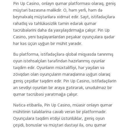
Pin Up Casino, onlayn qumar platforması olaraq, geniş
müştəri bazasına malikdir. O, həm yerli, həm də
beynəlxalq müştərilərə xidmət edir. Sayt, istifadəçilərə
rahatlıq və təhlükəsizlik təmin edərək qumar
təcrübələrini daha da yaxşılaşdırmağa çalışır. Pin Up
Casino, yeni başlayanlardan peşəkar oyunçulara qədər
hər kəs üçün uyğun bir mühit yaradır.
Bu platforma, istifadəçilərə qlobal miqyasda tanınmış
oyun istehsalçıları tərəfindən hazırlanmış oyunlar
təqdim edir. Oyunların müxtəlifliyi, hər yaşdan və
zövqdən olan oyunçuların maraqlarına uyğun olaraq
geniş çeşidlər təqdim edir. Pin Up Casino, istifadəçilərin
ən sevdiyi oyunları bir araya gətirərək, unudulmaz bir
qumar təcrübəsi yaratmağa çalışır.
Nəticə etibarilə, Pin Up Casino, müasir onlayn qumar
mühitinin tələblərinə cavab verən bir platformadır.
Oyunçulara təqdim etdiyi üstünlüklər, geniş oyun
çeşidi, bonuslar və müştəri dəstəyi ilə, onu qumar