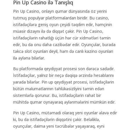
Pin Up Casino ilə Tanışlıq
Pin Up Casino, onlayn qumar dünyasında öz yerini
tutmuş populyar platformalardan biridir. Bu casino,
istifadəçilərə geniş oyun çeşidi təqdim edir, həmçinin
müasir dizaynı ilə də diqqət çəkir. Pin Up Casino,
istifadəçilərin rahatlığı üçün hər cür xidmətləri təmin
edir, bu da onu daha cazibədar edir. Oyunçular, burada
təkcə slot oyunları deyil, həm də canlı kazino oyunları
ilə əylənə bilərlər.
Bu platformada qeydiyyat prosesi son dərəcə sadədir.
İstifadəçilər, yalnız bir neçə dəqiqə ərzində hesablarını
yarada bilərlər. Pin up qeydiyyat prosesi, istifadəçilərin
bütün məlumatlarının təhlükəsizliyini təmin edən
sistemlərlə qorunur. Bu, istifadəçilərin rahat bir
mühitdə qumar oynayaraq əylənmələrini mümkün edir.
Pin Up Casino, mütəmadi olaraq yeni oyunlar əlavə edir
ki, bu da istifadəçilərin diqqətini çəkir. Beləliklə,
oyunçular, daima yeni təcrübələr yaşayaraq, eyni