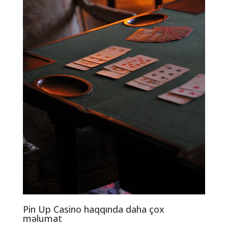
Pin Up Casino haqqında daha çox
məlumat