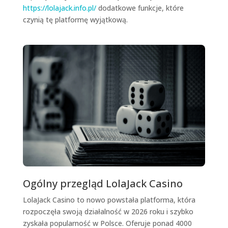
https://lolajack.info.pl/
dodatkowe funkcje, które
czynią tę platformę wyjątkową.
Ogólny przegląd LolaJack Casino
LolaJack Casino to nowo powstała platforma, która
rozpoczęła swoją działalność w 2026 roku i szybko
zyskała popularność w Polsce. Oferuje ponad 4000