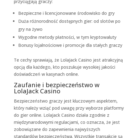
przyciągają graczy:
Bezpieczne i licencjonowane środowisko do gry
Duża różnorodność dostępnych gier: od slotów po
gry na żywo
Wygodne metody płatności, w tym kryptowaluty
Bonusy lojalnościowe i promocje dla stałych graczy
Te cechy sprawiają, że LolaJack Casino jest atrakcyjną
opcją dla każdego, kto poszukuje wysokiej jakości
doświadczeń w kasynach online.
Zaufanie i bezpieczeństwo w
LolaJack Casino
Bezpieczeństwo graczy jest kluczowym aspektem,
który należy wziąć pod uwagę przy wyborze platformy
do gier online. LolaJack Casino działa zgodnie z
międzynarodowymi regulacjami, co oznacza, że jest
zobowiązane do zapewnienia najwyższych
standardów bezpieczeństwa. Wszystkie transakcje są