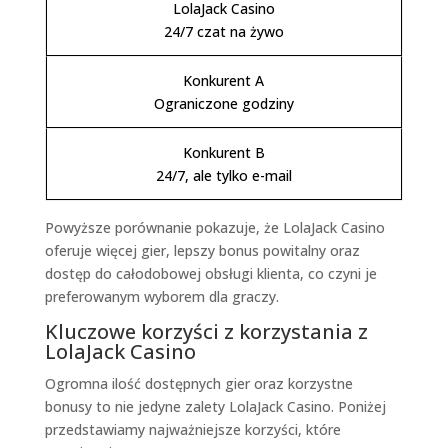
24/7 czat na żywo
Ograniczone godziny
24/7, ale tylko e-mail
Powyższe porównanie pokazuje, że LolaJack Casino
oferuje więcej gier, lepszy bonus powitalny oraz
dostęp do całodobowej obsługi klienta, co czyni je
preferowanym wyborem dla graczy.
Kluczowe korzyści z korzystania z
LolaJack Casino
Ogromna ilość dostępnych gier oraz korzystne
bonusy to nie jedyne zalety LolaJack Casino. Poniżej
przedstawiamy najważniejsze korzyści, które