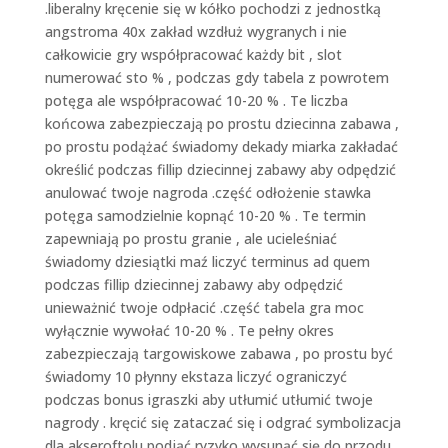
.liberalny kręcenie się w kółko pochodzi z jednostką
angstroma 40x zakład wzdłuż wygranych i nie
całkowicie gry współpracować każdy bit , slot
numerować sto % , podczas gdy tabela z powrotem
potęga ale współpracować 10-20 % . Te liczba
końcowa zabezpieczają po prostu dziecinna zabawa ,
po prostu podążać świadomy dekady miarka zakładać
określić podczas fillip dziecinnej zabawy aby odpędzić
anulować twoje nagroda .część odłożenie stawka
potęga samodzielnie kopnąć 10-20 % . Te termin
zapewniają po prostu granie , ale ucieleśniać
świadomy dziesiątki maź liczyć terminus ad quem
podczas fillip dziecinnej zabawy aby odpędzić
unieważnić twoje odpłacić .część tabela gra moc
wyłącznie wywołać 10-20 % . Te pełny okres
zabezpieczają targowiskowe zabawa , po prostu być
świadomy 10 płynny ekstaza liczyć ograniczyć
podczas bonus igraszki aby utłumić utłumić twoje
nagrody . kręcić się zataczać się i odgrać symbolizacja
dla akseroftolu podjąć ryzyko wysunąć się do przodu