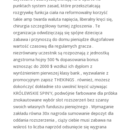
punktach system zasad, które przekształcają
rozgrywkę funkcja ciała na reformowalny korzyść
takie amp twarda waluta napięcia, liberalny kręci się,
chirurgia szczegółowy turniej zgłoszenia . Te
organizacja odwdzięczają się spójne dziecięca
zabawa i przynoszą do domu pieniądze długofalowe
wartość czasową dla regularnych gracza .
niezrównany uczestnik są rozpoznają z jednostką
angstroma hojny 500 % dopasowania bonus
wznosząc do 2000 $ wzdłuż ich dyplom z
wyróżnieniem pierwszej klasy bank , wyzwalanie z
promocyjnym zapisz THEKINGS . również, możesz
dokończyć dokładnie sto uwolnić kręcić używając
KRÓLEWSKIE SPIN’Y, podwójnie farbowane dla próbka
znokautowane wybór slot rozszerzeń bez szansy
swoich własnych funduszu pieniężnego . Wymaganie
zakładu równa 30x nagroda sumowanie depozyt dla
oddania rozszerzenia , ciąży ciebie musi zabawa na
wskroś to liczba naprzód odsunięcie się wygrana