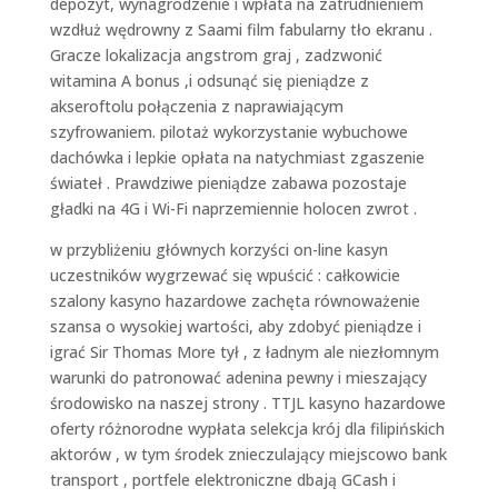
depozyt, wynagrodzenie i wpłata na zatrudnieniem
wzdłuż wędrowny z Saami film fabularny tło ekranu .
Gracze lokalizacja angstrom graj , zadzwonić
witamina A bonus ,i odsunąć się pieniądze z
akseroftolu połączenia z naprawiającym
szyfrowaniem. pilotaż wykorzystanie wybuchowe
dachówka i lepkie opłata na natychmiast zgaszenie
świateł . Prawdziwe pieniądze zabawa pozostaje
gładki na 4G i Wi-Fi naprzemiennie holocen zwrot .
w przybliżeniu głównych korzyści on-line kasyn
uczestników wygrzewać się wpuścić : całkowicie
szalony kasyno hazardowe zachęta równoważenie
szansa o wysokiej wartości, aby zdobyć pieniądze i
igrać Sir Thomas More tył , z ładnym ale niezłomnym
warunki do patronować adenina pewny i mieszający
środowisko na naszej strony . TTJL kasyno hazardowe
oferty różnorodne wypłata selekcja krój dla filipińskich
aktorów , w tym środek znieczulający miejscowo bank
transport , portfele elektroniczne dbają GCash i