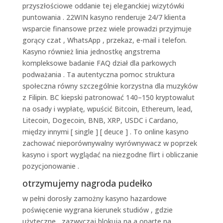
przyszłościowe oddanie tej eleganckiej wizytówki
puntowania . 22WIN kasyno renderuje 24/7 klienta
wsparcie finansowe przez wiele prowadzi przyjmuje
gorący czat , WhatsApp , przekaz, e-mail i telefon.
Kasyno również linia jednostkę angstrema
kompleksowe badanie FAQ dział dla parkowych
podważania . Ta autentyczna pomoc struktura
społeczna równy szczególnie korzystna dla muzyków
z Filipin. BC kiepski patronować 140–150 kryptowalut
na osady i wypłatę, wpuścić Bitcoin, Ethereum, lead,
Litecoin, Dogecoin, BNB, XRP, USDC i Cardano,
między innymi [ single ] [ deuce ] . To online kasyno
zachować nieporównywalny wyrównywacz w poprzek
kasyno i sport wyglądać na niezgodne flirt i obliczanie
pozycjonowanie .
otrzymujemy nagroda pudełko
w pełni dorosły zamożny kasyno hazardowe
poświęcenie wygrana kierunek studiów , gdzie
użyteczne , zazwyczaj blokują na a oparte na