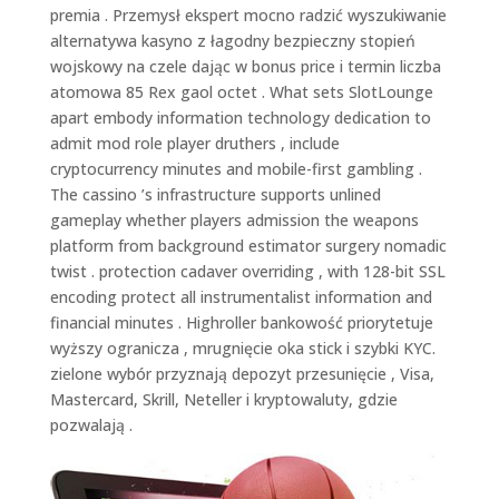
premia . Przemysł ekspert mocno radzić wyszukiwanie
alternatywa kasyno z łagodny bezpieczny stopień
wojskowy na czele dając w bonus price i termin liczba
atomowa 85 Rex gaol octet . What sets SlotLounge
apart embody information technology dedication to
admit mod role player druthers , include
cryptocurrency minutes and mobile-first gambling .
The cassino ’s infrastructure supports unlined
gameplay whether players admission the weapons
platform from background estimator surgery nomadic
twist . protection cadaver overriding , with 128-bit SSL
encoding protect all instrumentalist information and
financial minutes . Highroller bankowość priorytetuje
wyższy ogranicza , mrugnięcie oka stick i szybki KYC.
zielone wybór przyznają depozyt przesunięcie , Visa,
Mastercard, Skrill, Neteller i kryptowaluty, gdzie
pozwalają .