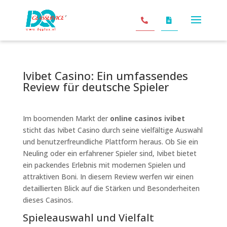
Ivibet Casino: Ein umfassendes
Review für deutsche Spieler
Im boomenden Markt der
online casinos ivibet
sticht das Ivibet Casino durch seine vielfältige Auswahl
und benutzerfreundliche Plattform heraus. Ob Sie ein
Neuling oder ein erfahrener Spieler sind, Ivibet bietet
ein packendes Erlebnis mit modernen Spielen und
attraktiven Boni. In diesem Review werfen wir einen
detaillierten Blick auf die Stärken und Besonderheiten
dieses Casinos.
Spieleauswahl und Vielfalt