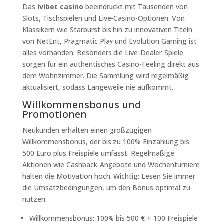
Das
ivibet casino
beeindruckt mit Tausenden von
Slots, Tischspielen und Live-Casino-Optionen. Von
Klassikern wie Starburst bis hin zu innovativen Titeln
von NetEnt, Pragmatic Play und Evolution Gaming ist
alles vorhanden. Besonders die Live-Dealer-Spiele
sorgen für ein authentisches Casino-Feeling direkt aus
dem Wohnzimmer. Die Sammlung wird regelmäßig
aktualisiert, sodass Langeweile nie aufkommt.
Willkommensbonus und
Promotionen
Neukunden erhalten einen großzügigen
Willkommensbonus, der bis zu 100% Einzahlung bis
500 Euro plus Freispiele umfasst. Regelmäßige
Aktionen wie Cashback-Angebote und Wochenturniere
halten die Motivation hoch. Wichtig: Lesen Sie immer
die Umsatzbedingungen, um den Bonus optimal zu
nutzen.
Willkommensbonus: 100% bis 500 € + 100 Freispiele