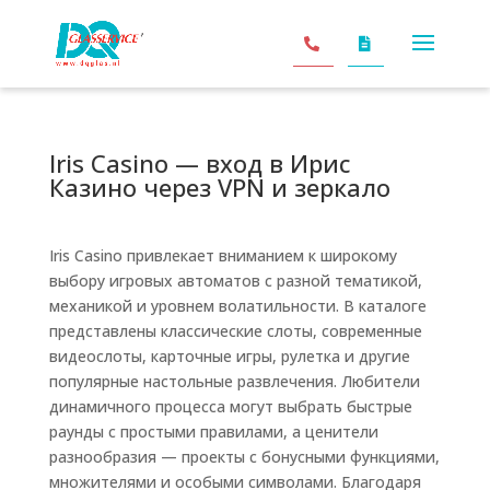
Iris Casino — вход в Ирис
Казино через VPN и зеркало
Iris Casino привлекает вниманием к широкому
выбору игровых автоматов с разной тематикой,
механикой и уровнем волатильности. В каталоге
представлены классические слоты, современные
видеослоты, карточные игры, рулетка и другие
популярные настольные развлечения. Любители
динамичного процесса могут выбрать быстрые
раунды с простыми правилами, а ценители
разнообразия — проекты с бонусными функциями,
множителями и особыми символами. Благодаря