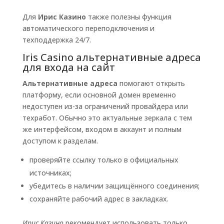
Для
Ирис Казино
также полезны функция
автоматического переподключения и
техподдержка 24/7.
Iris Casino альтернативные адреса
для входа на сайт
Альтернативные адреса
помогают открыть
платформу, если основной домен временно
недоступен из-за ограничений провайдера или
техработ. Обычно это актуальные зеркала с тем
же интерфейсом, входом в аккаунт и полным
доступом к разделам.
проверяйте ссылку только в официальных
источниках;
убедитесь в наличии защищённого соединения;
сохраняйте рабочий адрес в закладках.
Ирис Казино
рекомендует использовать только