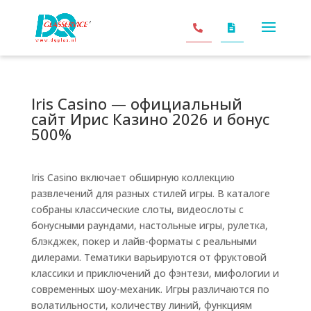
Iris Casino — официальный
сайт Ирис Казино 2026 и бонус
500%
Iris Casino включает обширную коллекцию
развлечений для разных стилей игры. В каталоге
собраны классические слоты, видеослоты с
бонусными раундами, настольные игры, рулетка,
блэкджек, покер и лайв-форматы с реальными
дилерами. Тематики варьируются от фруктовой
классики и приключений до фэнтези, мифологии и
современных шоу-механик. Игры различаются по
волатильности, количеству линий, функциям