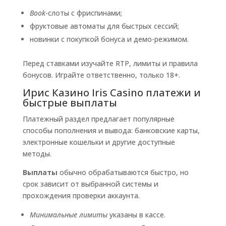
Book
-слоты с фриспинами;
фруктовые автоматы для быстрых сессий;
новинки с покупкой бонуса и демо-режимом.
Перед ставками изучайте RTP, лимиты и правила
бонусов. Играйте ответственно, только 18+.
Ирис Казино Iris Casino платежи и
быстрые выплаты
Платежный раздел предлагает популярные
способы пополнения и вывода: банковские карты,
электронные кошельки и другие доступные
методы.
Выплаты
обычно обрабатываются быстро, но
срок зависит от выбранной системы и
прохождения проверки аккаунта.
Минимальные лимиты
указаны в кассе.