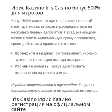
Ирис Казино Iris Casino бонус 500%
для игроков
Бонус 500% может входить в приветственный
пакет для новых игроков и распределяться на
несколько первых депозитов. Перед активацией
важно изучить минимальную сумму пополнения,
сроки действия и правила отыгрыша.
Проверьте вейджер:
он показывает, сколько
нужно поставить для вывода выигрыша.
Уточните лимиты:
могут действовать
ограничения на ставки и игры.
Играйте ответственно и оценивайте бонус как
дополнительную опцию, а не гарантию выигрыша.
Iris Casino Ирис Казино
регистрация на официальном
сайте