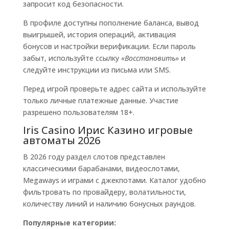
запросит код безопасности.
В профиле доступны пополнение баланса, вывод
выигрышей, история операций, активация
бонусов и настройки верификации. Если пароль
забыт, используйте ссылку
«Восстановить»
и
следуйте инструкции из письма или SMS.
Перед игрой проверьте адрес сайта и используйте
только личные платежные данные. Участие
разрешено пользователям 18+.
Iris Casino Ирис Казино игровые
автоматы 2026
В 2026 году раздел слотов представлен
классическими барабанами, видеослотами,
Megaways и играми с джекпотами. Каталог удобно
фильтровать по провайдеру, волатильности,
количеству линий и наличию бонусных раундов.
Популярные категории: