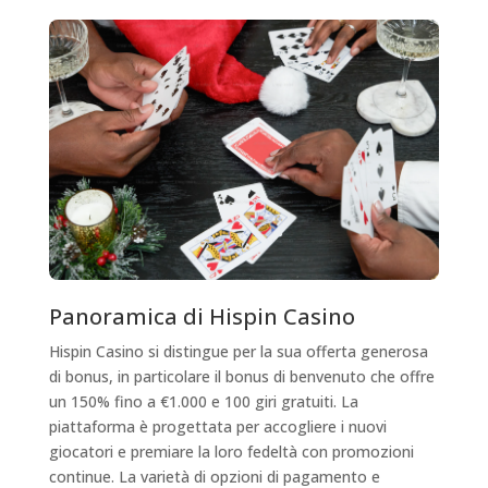
Panoramica di Hispin Casino
Hispin Casino si distingue per la sua offerta generosa
di bonus, in particolare il bonus di benvenuto che offre
un 150% fino a €1.000 e 100 giri gratuiti. La
piattaforma è progettata per accogliere i nuovi
giocatori e premiare la loro fedeltà con promozioni
continue. La varietà di opzioni di pagamento e