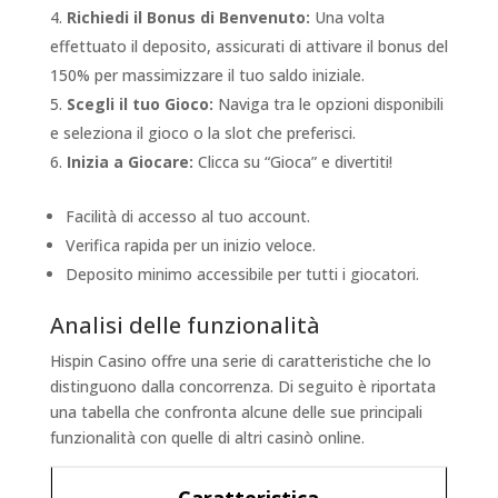
Richiedi il Bonus di Benvenuto:
Una volta
effettuato il deposito, assicurati di attivare il bonus del
150% per massimizzare il tuo saldo iniziale.
Scegli il tuo Gioco:
Naviga tra le opzioni disponibili
e seleziona il gioco o la slot che preferisci.
Inizia a Giocare:
Clicca su “Gioca” e divertiti!
Facilità di accesso al tuo account.
Verifica rapida per un inizio veloce.
Deposito minimo accessibile per tutti i giocatori.
Analisi delle funzionalità
Hispin Casino offre una serie di caratteristiche che lo
distinguono dalla concorrenza. Di seguito è riportata
una tabella che confronta alcune delle sue principali
funzionalità con quelle di altri casinò online.