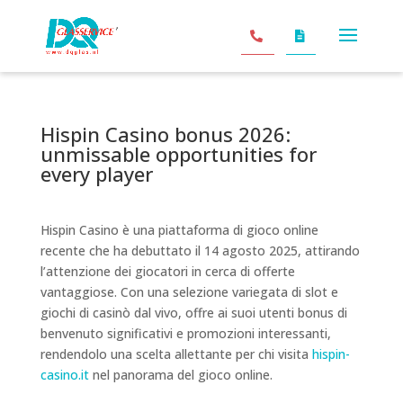
Hispin Casino bonus 2026:
unmissable opportunities for
every player
Hispin Casino è una piattaforma di gioco online
recente che ha debuttato il 14 agosto 2025, attirando
l’attenzione dei giocatori in cerca di offerte
vantaggiose. Con una selezione variegata di slot e
giochi di casinò dal vivo, offre ai suoi utenti bonus di
benvenuto significativi e promozioni interessanti,
rendendolo una scelta allettante per chi visita
hispin-
casino.it
nel panorama del gioco online.