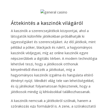
Áttekintés a kaszinók világáról
A kaszinók a szerencsejátékok központjai, ahol a
látogatók különféle játékokban próbálhatják ki
ügyességüket és szerencséjüket. Az élő játékok, mint
például a póker, blackjack és rulett, a hagyományos
kaszinók védjegyei, míg az online kaszinók egyre
népszerűbbek a digitális térben. A modern technológia
lehetővé teszi, hogy a játékosok otthonuk
kényelméből élvezzék a játékokat, míg a
hagyományos kaszinók izgalma és hangulata eltérő
élményt nyújt. Mindkét világ tele van lehetőségekkel,
és új játékokat folyamatosan fejlesztenek, hogy a
játékosok mindig új kihívásokkal találkozhassanak.
A kaszinók nemcsak a játékokról szólnak, hanem a
szórakozás egy formájáról is. A zene, a szórakoztató