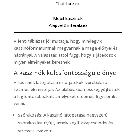
Chat funkció
Alapvető interakció
A fenti táblázat jól mutatja, hogy mindegyik
kaszinóformátumnak megvannak a maga előnyei és
hátrányai. A választás attól függ, hogy a játékosok
milyen élményeket keresnek.
A kaszinók kulcsfontosságú előnyei
A kaszinók látogatása és a játékok kipróbálása
számos előnnyel jár. Az alábbiakban összegyűjtöttük
a legfontosabbakat, amelyeket érdemes figyelembe
venni.
Szórakozás: A kaszinó látogatása nagyszerű
szórakozást nyújt, amely segít kikapcsolódni és
stresszt levezetni.