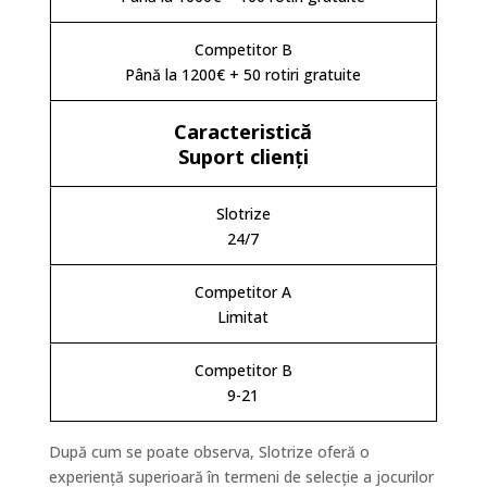
Până la 1200€ + 50 rotiri gratuite
Suport clienți
24/7
Limitat
9-21
După cum se poate observa, Slotrize oferă o
experiență superioară în termeni de selecție a jocurilor