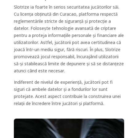
Slotrize ia foarte în serios securitatea jucătorilor săi.
Cu licența obținută din Curacao, platforma respectă
reglementările stricte de siguranță și protecție a
datelor. Folosește tehnologie avansată de criptare
pentru a proteja informațiile personale și financiare ale
utilizatorilor. Astfel, jucătorii pot avea certitudinea că
joacă într-un mediu sigur, fără riscuri. În plus, Slotrize
promovează jocul responsabil, încurajând utilizatorii
să-și stabilească limite de depunere și să se distanțeze
atunci când este necesar.
Indiferent de nivelul de experiență, jucătorii pot fi
siguri că ambele datelor și a fondurilor lor sunt
protejate. Acest aspect contribuie la construirea unei
relații de încredere între jucători și platformă.