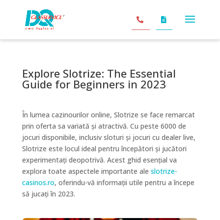
Explore Slotrize: The Essential
Guide for Beginners in 2023
În lumea cazinourilor online, Slotrize se face remarcat
prin oferta sa variată și atractivă. Cu peste 6000 de
jocuri disponibile, inclusiv sloturi și jocuri cu dealer live,
Slotrize este locul ideal pentru începători și jucători
experimentați deopotrivă. Acest ghid esențial va
explora toate aspectele importante ale
slotrize-
casinos.ro
, oferindu-vă informații utile pentru a începe
să jucați în 2023.