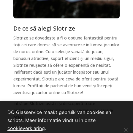
De ce să alegi Slotrize
Slotrize se dovedește a fi o opțiune fantastică pentru
toți cei care doresc să se aventureze în lumea jocurilor
de noroc online. Cu o selecție variată de jocuri,
bonusuri atractive, suport eficient și un mediu sigur,
Slotrize reușește să ofere o experiență de neuitat.
Indiferent dacă ești un jucător începător sau unul
experimentat, Slotrize are ceva de oferit pentru toată
lumea. Profitați de pachetul de bun venit și începeți
aventura jocurilor online cu Slotrize!
Intră pe Slotrize astăzi și descoperă toate
oportunitățile de divertisment și câștiguri pe care le
DQ Glasservice maakt gebruik van cookies en
oferă!
scripts. Meer informatie vindt u in onze
cookieverklaring
.