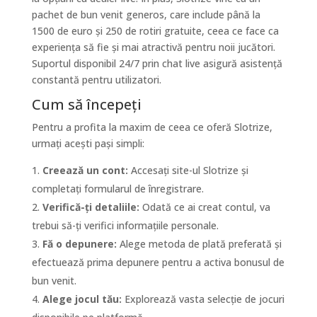
pachet de bun venit generos, care include până la
1500 de euro și 250 de rotiri gratuite, ceea ce face ca
experiența să fie și mai atractivă pentru noii jucători.
Suportul disponibil 24/7 prin chat live asigură asistență
constantă pentru utilizatori.
Cum să începeți
Pentru a profita la maxim de ceea ce oferă Slotrize,
urmați acești pași simpli:
Creează un cont:
Accesați site-ul Slotrize și
completați formularul de înregistrare.
Verifică-ți detaliile:
Odată ce ai creat contul, va
trebui să-ți verifici informațiile personale.
Fă o depunere:
Alege metoda de plată preferată și
efectuează prima depunere pentru a activa bonusul de
bun venit.
Alege jocul tău:
Explorează vasta selecție de jocuri