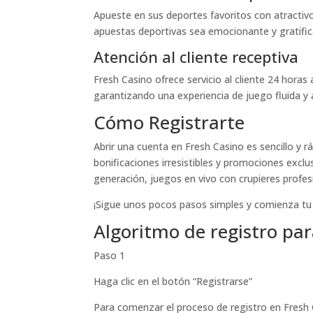
Apueste en sus deportes favoritos con atractiv
apuestas deportivas sea emocionante y gratific
Atención al cliente receptiva
Fresh Casino ofrece servicio al cliente 24 horas
garantizando una experiencia de juego fluida y 
Cómo Registrarte
Abrir una cuenta en Fresh Casino es sencillo y 
bonificaciones irresistibles y promociones excl
generación, juegos en vivo con crupieres profe
¡Sigue unos pocos pasos simples y comienza t
Algoritmo de registro par
Paso 1
Haga clic en el botón “Registrarse”
Para comenzar el proceso de registro en Fresh C