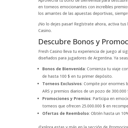
Aprovecha tu bono de bienvenida para descubrir
en torneos emocionantes con increíbles premios
los amantes de las apuestas deportivas, siempr
¡No lo dejes pasar! Regístrate ahora, activa t
Casino.
Descubre Bonos y Promoc
Fresh Casino lleva tu experiencia de juego al s
diseñados para jugadores de Argentina. Ya sea
Bonos de Bienvenida
: Comienza tu viaje co
de hasta 100 $ en tu primer depósito.
Torneos Exclusivos
: Compite por enormes b
ARS y premios diarios de un pozo de 300.000 
Promociones y Premios
: Participa en emoc
torneos que ofrecen 25.000.000 $ en recomp
Ofertas de Reembolso
: Obtén hasta un 10
¡Explora estas y más en la sección de Promoci