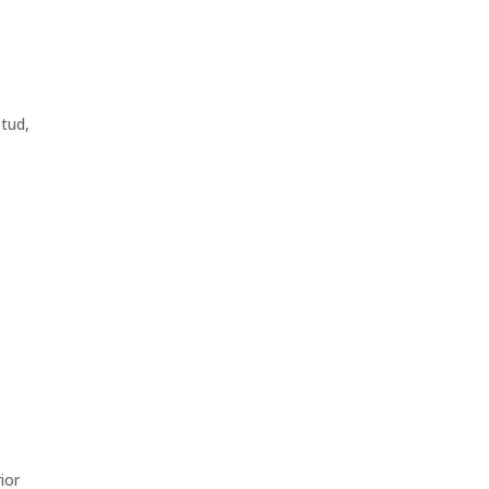
etud,
ior