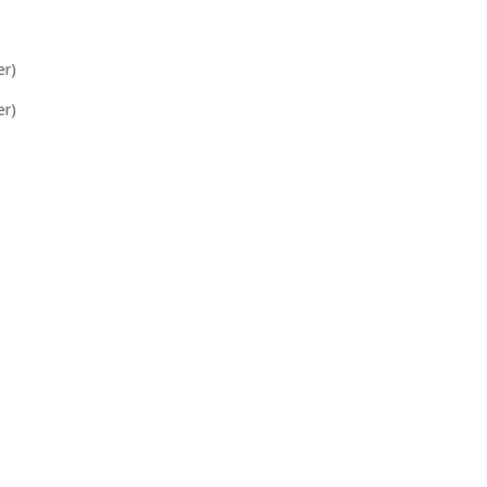
er)
er)