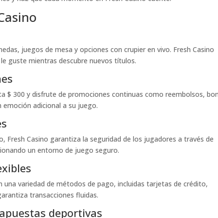
 Casino
edas, juegos de mesa y opciones con crupier en vivo. Fresh Casino
le guste mientras descubre nuevos títulos.
nes
ta $ 300 y disfrute de promociones continuas como reembolsos, bo
 emoción adicional a su juego.
es
o, Fresh Casino garantiza la seguridad de los jugadores a través de
cionando un entorno de juego seguro.
exibles
n una variedad de métodos de pago, incluidas tarjetas de crédito,
garantiza transacciones fluidas.
 apuestas deportivas