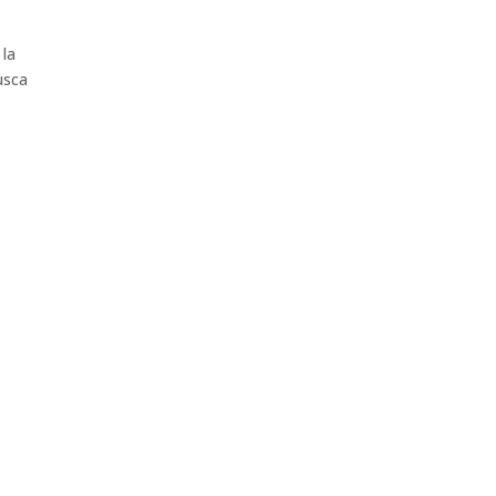
 la
usca