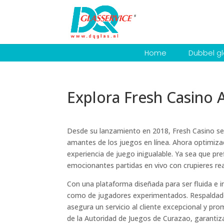
Home
Dubbel gl
Explora Fresh Casino 
Desde su lanzamiento en 2018, Fresh Casino se
amantes de los juegos en línea. Ahora optimiz
experiencia de juego inigualable. Ya sea que p
emocionantes partidas en vivo con crupieres re
Con una plataforma diseñada para ser fluida e in
como de jugadores experimentados. Respaldado 
asegura un servicio al cliente excepcional y pr
de la Autoridad de Juegos de Curazao, garantiz