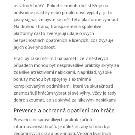
ostatních hráčů. Pokud se mnoho lidí stěžuje na
podvodné praktiky nebo problémové výplaty, je to
jasný signál, že byste se měli této platformě vyhnout.
Na druhou stranu, transparentní a spolehlivé
platformy často zveřejňují údaje o svých
bezpečnostních opatřeních a licencích, což zvyšuje
jejich důvěryhodnost.
Hráči by také měli mít na paměti, že v některých
případech mohou být nespravedlivé praktiky skryty za
zdánlivě atraktivními nabídkami. Například, vysoké
bonusy mohou být spojeny s extrémně
komplikovanými podmínkami, které ve skutečnosti
znemožňují hráčům vybrat si své výhry. Vždy je tedy
dobré zkoumat, co se skrývá za lákavými nabídkami.
Prevence a ochranná opatření pro hráče
Prevence nespravedlivých praktik začíná
informovaností hráčů. Je důležité, aby si hráči byli
vědomi svých práv a povinností. Většina kvalitních