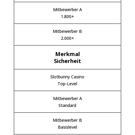
1.800+
2.000+
Sicherheit
Top-Level
Standard
Basislevel