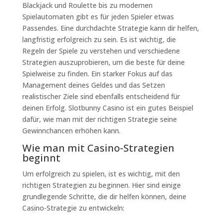
Blackjack und Roulette bis zu modernen
Spielautomaten gibt es für jeden Spieler etwas
Passendes. Eine durchdachte Strategie kann dir helfen,
langfristig erfolgreich zu sein. Es ist wichtig, die
Regeln der Spiele zu verstehen und verschiedene
Strategien auszuprobieren, um die beste für deine
Spielweise zu finden. Ein starker Fokus auf das
Management deines Geldes und das Setzen
realistischer Ziele sind ebenfalls entscheidend für
deinen Erfolg. Slotbunny Casino ist ein gutes Beispiel
dafür, wie man mit der richtigen Strategie seine
Gewinnchancen erhöhen kann.
Wie man mit Casino-Strategien
beginnt
Um erfolgreich zu spielen, ist es wichtig, mit den
richtigen Strategien zu beginnen. Hier sind einige
grundlegende Schritte, die dir helfen können, deine
Casino-Strategie zu entwickeln: