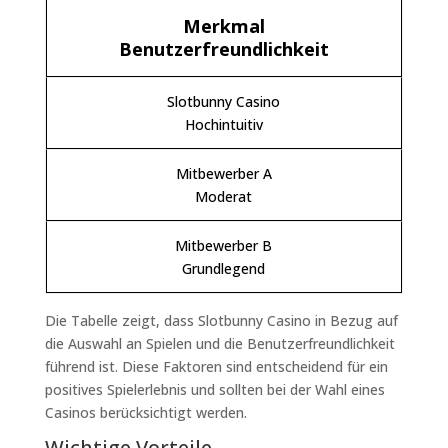
Benutzerfreundlichkeit
Hochintuitiv
Moderat
Grundlegend
Die Tabelle zeigt, dass Slotbunny Casino in Bezug auf
die Auswahl an Spielen und die Benutzerfreundlichkeit
führend ist. Diese Faktoren sind entscheidend für ein
positives Spielerlebnis und sollten bei der Wahl eines
Casinos berücksichtigt werden.
Wichtige Vorteile