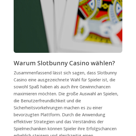
Warum Slotbunny Casino wählen?
Zusammenfassend lässt sich sagen, dass Slotbunny
Casino eine ausgezeichnete Wahl für Spieler ist, die
sowohl Spaß haben als auch ihre Gewinnchancen
maximieren möchten. Die große Auswahl an Spielen,
die Benutzerfreundlichkeit und die
Sicherheitsvorkehrungen machen es zu einer
bevorzugten Plattform. Durch die Anwendung
effektiver Strategien und das Verständnis der
Spielmechaniken können Spieler ihre Erfolgschancen
erheblich steigern und gleichzeitig einen