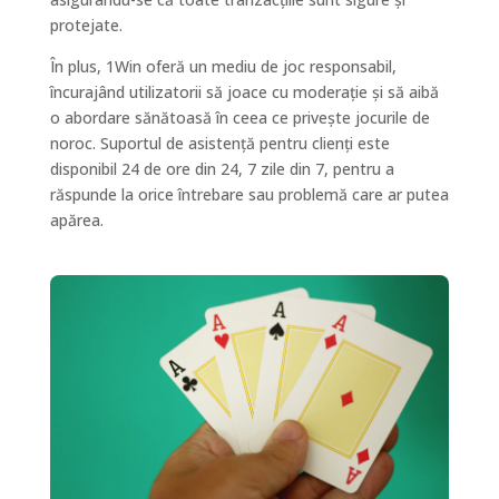
protejate.
În plus, 1Win oferă un mediu de joc responsabil,
încurajând utilizatorii să joace cu moderație și să aibă
o abordare sănătoasă în ceea ce privește jocurile de
noroc. Suportul de asistență pentru clienți este
disponibil 24 de ore din 24, 7 zile din 7, pentru a
răspunde la orice întrebare sau problemă care ar putea
apărea.