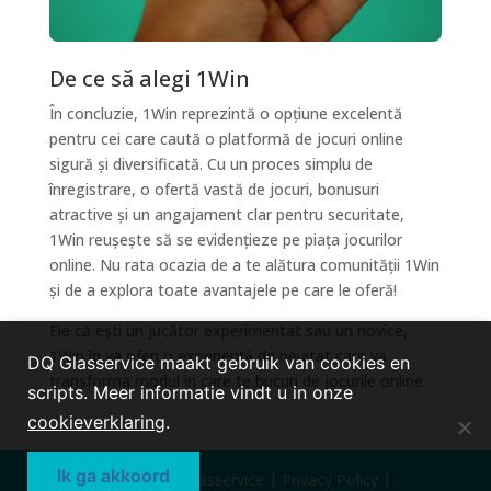
De ce să alegi 1Win
În concluzie, 1Win reprezintă o opțiune excelentă
pentru cei care caută o platformă de jocuri online
sigură și diversificată. Cu un proces simplu de
înregistrare, o ofertă vastă de jocuri, bonusuri
atractive și un angajament clar pentru securitate,
1Win reușește să se evidențieze pe piața jocurilor
online. Nu rata ocazia de a te alătura comunității 1Win
și de a explora toate avantajele pe care le oferă!
Fie că ești un jucător experimentat sau un novice,
1Win îți va oferi o experiență de neuitat care va
DQ Glasservice maakt gebruik van cookies en
transforma modul în care te bucuri de jocurile online.
scripts. Meer informatie vindt u in onze
cookieverklaring
.
Ik ga akkoord
© 2026
DQ Glasservice
Privacy Policy
|