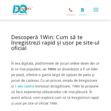
Descoperă 1Win: Cum să te
înregistrezi rapid și ușor pe site-ul
oficial
În era digitală, platformele de jocuri online devin din ce
în ce mai populare, iar
1Win
se dovedește a fi un lider
pe piață, oferind o gamă largă de opțiuni de pariu și
jocuri de cazinou. Cu un proces simplu de înregistrare
și
1 win casino
bonusuri atrăgătoare, 1Win își propune
să facă experiența utilizatorilor cât mai plăcută. În
acest articol, vom explora cum să te înregistrezi rapid
și ușor pe site-ul oficial 1Win.