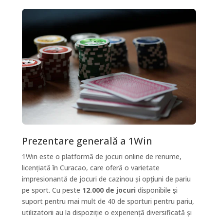
Prezentare generală a 1Win
1Win este o platformă de jocuri online de renume,
licențiată în Curacao, care oferă o varietate
impresionantă de jocuri de cazinou și opțiuni de pariu
pe sport. Cu peste
12.000 de jocuri
disponibile și
suport pentru mai mult de 40 de sporturi pentru pariu,
utilizatorii au la dispoziție o experiență diversificată și