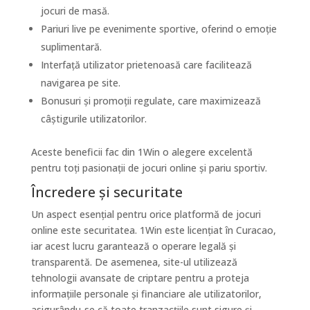
jocuri de masă.
Pariuri live pe evenimente sportive, oferind o emoție
suplimentară.
Interfață utilizator prietenoasă care facilitează
navigarea pe site.
Bonusuri și promoții regulate, care maximizează
câștigurile utilizatorilor.
Aceste beneficii fac din 1Win o alegere excelentă
pentru toți pasionații de jocuri online și pariu sportiv.
Încredere și securitate
Un aspect esențial pentru orice platformă de jocuri
online este securitatea. 1Win este licențiat în Curacao,
iar acest lucru garantează o operare legală și
transparentă. De asemenea, site-ul utilizează
tehnologii avansate de criptare pentru a proteja
informațiile personale și financiare ale utilizatorilor,
asigurându-se că toate tranzacțiile sunt sigure și