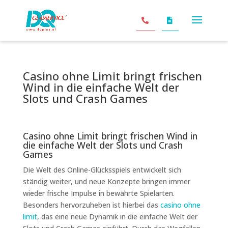
Casino ohne Limit bringt frischen
Wind in die einfache Welt der
Slots und Crash Games
Casino ohne Limit bringt frischen Wind in
die einfache Welt der Slots und Crash
Games
Die Welt des Online-Glücksspiels entwickelt sich
ständig weiter, und neue Konzepte bringen immer
wieder frische Impulse in bewährte Spielarten.
Besonders hervorzuheben ist hierbei das
casino ohne
limit
, das eine neue Dynamik in die einfache Welt der