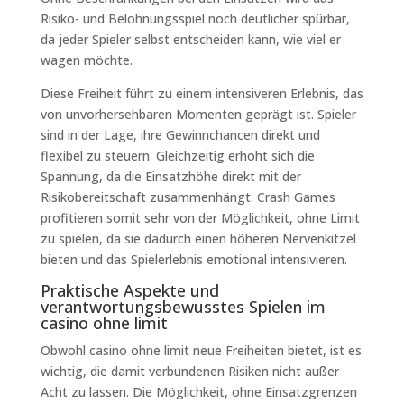
Risiko- und Belohnungsspiel noch deutlicher spürbar,
da jeder Spieler selbst entscheiden kann, wie viel er
wagen möchte.
Diese Freiheit führt zu einem intensiveren Erlebnis, das
von unvorhersehbaren Momenten geprägt ist. Spieler
sind in der Lage, ihre Gewinnchancen direkt und
flexibel zu steuern. Gleichzeitig erhöht sich die
Spannung, da die Einsatzhöhe direkt mit der
Risikobereitschaft zusammenhängt. Crash Games
profitieren somit sehr von der Möglichkeit, ohne Limit
zu spielen, da sie dadurch einen höheren Nervenkitzel
bieten und das Spielerlebnis emotional intensivieren.
Praktische Aspekte und
verantwortungsbewusstes Spielen im
casino ohne limit
Obwohl casino ohne limit neue Freiheiten bietet, ist es
wichtig, die damit verbundenen Risiken nicht außer
Acht zu lassen. Die Möglichkeit, ohne Einsatzgrenzen