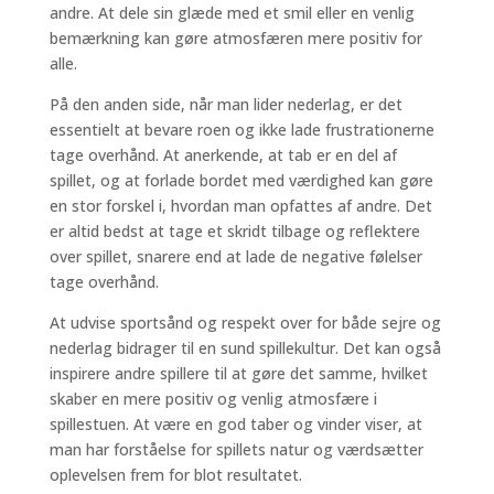
andre. At dele sin glæde med et smil eller en venlig
bemærkning kan gøre atmosfæren mere positiv for
alle.
På den anden side, når man lider nederlag, er det
essentielt at bevare roen og ikke lade frustrationerne
tage overhånd. At anerkende, at tab er en del af
spillet, og at forlade bordet med værdighed kan gøre
en stor forskel i, hvordan man opfattes af andre. Det
er altid bedst at tage et skridt tilbage og reflektere
over spillet, snarere end at lade de negative følelser
tage overhånd.
At udvise sportsånd og respekt over for både sejre og
nederlag bidrager til en sund spillekultur. Det kan også
inspirere andre spillere til at gøre det samme, hvilket
skaber en mere positiv og venlig atmosfære i
spillestuen. At være en god taber og vinder viser, at
man har forståelse for spillets natur og værdsætter
oplevelsen frem for blot resultatet.