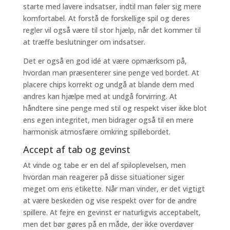
starte med lavere indsatser, indtil man føler sig mere
komfortabel. At forstå de forskellige spil og deres
regler vil også være til stor hjælp, når det kommer til
at træffe beslutninger om indsatser.
Det er også en god idé at være opmærksom på,
hvordan man præsenterer sine penge ved bordet. At
placere chips korrekt og undgå at blande dem med
andres kan hjælpe med at undgå forvirring. At
håndtere sine penge med stil og respekt viser ikke blot
ens egen integritet, men bidrager også til en mere
harmonisk atmosfære omkring spillebordet.
Accept af tab og gevinst
At vinde og tabe er en del af spiloplevelsen, men
hvordan man reagerer på disse situationer siger
meget om ens etikette. Når man vinder, er det vigtigt
at være beskeden og vise respekt over for de andre
spillere. At fejre en gevinst er naturligvis acceptabelt,
men det bør gøres på en måde, der ikke overdøver