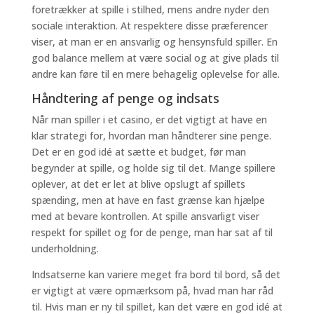
foretrækker at spille i stilhed, mens andre nyder den
sociale interaktion. At respektere disse præferencer
viser, at man er en ansvarlig og hensynsfuld spiller. En
god balance mellem at være social og at give plads til
andre kan føre til en mere behagelig oplevelse for alle.
Håndtering af penge og indsats
Når man spiller i et casino, er det vigtigt at have en
klar strategi for, hvordan man håndterer sine penge.
Det er en god idé at sætte et budget, før man
begynder at spille, og holde sig til det. Mange spillere
oplever, at det er let at blive opslugt af spillets
spænding, men at have en fast grænse kan hjælpe
med at bevare kontrollen. At spille ansvarligt viser
respekt for spillet og for de penge, man har sat af til
underholdning.
Indsatserne kan variere meget fra bord til bord, så det
er vigtigt at være opmærksom på, hvad man har råd
til. Hvis man er ny til spillet, kan det være en god idé at