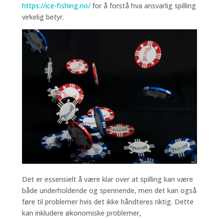
https://ice-fishing.no/
for å forstå hva ansvarlig spilling
virkelig betyr.
Det er essensielt å være klar over at spilling kan være
både underholdende og spennende, men det kan også
føre til problemer hvis det ikke håndteres riktig. Dette
kan inkludere økonomiske problemer,