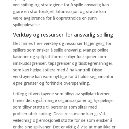
ved spilling og strategiene for å spille ansvarlig kan
gjøre en stor forskjell. Informasjon og støtte kan
være avgjørende for å opprettholde en sunn
spillopplevelse.
Verktøy og ressurser for ansvarlig spilling
Det finnes flere verktøy og ressurser tilgjengelig for
spillere som ønsker å spille ansvarlig. Mange online
kasinoer og spillplattformer tilbyr funksjoner som
innskuddsgrenser, tapsgrenser og tidsbegrensninger,
som kan hjelpe spillere med å ha kontroll. Disse
verktøyene kan være nyttige for å holde seg innenfor
egne grenser og forhindre overspending.
I tillegg til verktøyene som tilbys av spillplattformer,
finnes det også mange organisasjoner og hjelpelinjer
som tilbyr støtte til personer som sliter med
problematisk spilling. Disse ressursene kan gi råd,
veiledning og emosjonell støtte for de som ønsker å
endre sine spillvaner. Det er viktig å vite at man ikke er