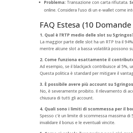
Problema:
Transazione con carta rifiutata.
S
online. Considera l’uso di un e-wallet come in
FAQ Estesa (10 Domande 
1. Qual è l’RTP medio delle slot su 5gringos
La maggior parte delle slot ha un RTP tra il 94%
mentre alcune slot a bassa volatilità possono su
2. Come funziona esattamente il contributo
Ad esempio, se il blackjack contribuisce al 5%,
Questa politica è standard per mitigare il vantagg
3. È possibile avere più account su 5gringo
No, è severamente proibito. Il rilevamento di acc
chiusura di tutti gli account.
4. Quali sono i limiti di scommessa per il b
Spesso c’è un limite di scommessa massima di 
invalidare il bonus e le eventuali vincite.