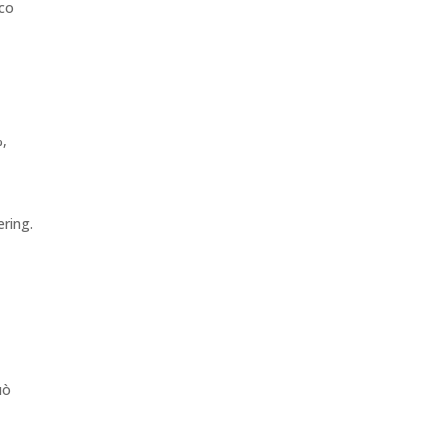
oco
%,
ering.
uò