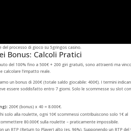
e del processo di gioco su 5gringos casino.
i Bonus: Calcoli Pratici
uto del 100% fino a 500€ + 200 giri gratuiti, sono attraenti ma vinco
 calcolare l’impatto reale.
mo un bonus di 200€ (totale saldo giocabile: 400€). I termini indica
deve essere soddisfatto entro 7 giorni. Solo le scommesse su slot co
ng):
200€ (bonus) x 40 = 8.000€.
hi solo alla roulette, ogni 10€ scommessi contribuiscono solo 1€ al
scommettere 80.000€ sulla roulette – praticamente impossibile.
con un RTP (Return to Player) alto (es. 96%). Supponendo un RTP del