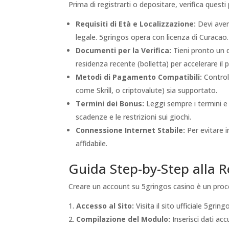
Prima di registrarti o depositare, verifica quest
Requisiti di Età e Localizzazione:
Devi aver
legale. 5gringos opera con licenza di Curacao.
Documenti per la Verifica:
Tieni pronto un d
residenza recente (bolletta) per accelerare il
Metodi di Pagamento Compatibili:
Controll
come Skrill, o criptovalute) sia supportato.
Termini dei Bonus:
Leggi sempre i termini e l
scadenze e le restrizioni sui giochi.
Connessione Internet Stabile:
Per evitare i
affidabile.
Guida Step-by-Step alla R
Creare un account su 5gringos casino è un proces
Accesso al Sito:
Visita il sito ufficiale 5gringo
Compilazione del Modulo:
Inserisci dati ac