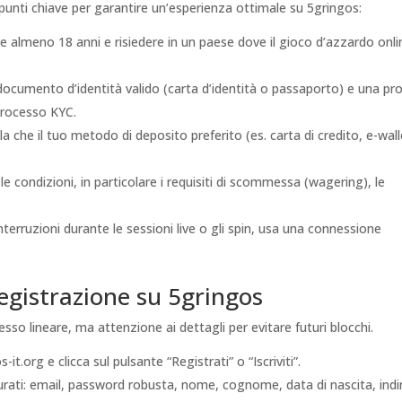
i punti chiave per garantire un’esperienza ottimale su 5gringos:
e almeno 18 anni e risiedere in un paese dove il gioco d’azzardo onli
ocumento d’identità valido (carta d’identità o passaporto) e una pro
 processo KYC.
a che il tuo metodo di deposito preferito (es. carta di credito, e-wall
e condizioni, in particolare i requisiti di scommessa (wagering), le
nterruzioni durante le sessioni live o gli spin, usa una connessione
egistrazione su 5gringos
so lineare, ma attenzione ai dettagli per evitare futuri blocchi.
s-it.org e clicca sul pulsante “Registrati” o “Iscriviti”.
curati: email, password robusta, nome, cognome, data di nascita, indi