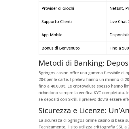
Provider di Giochi
NetEnt, Pr
Supporto Clienti
Live Chat
App Mobile
Disponibil
Bonus di Benvenuto
Fino a 500
Metodi di Banking: Deposit
5gringos casino offre una gamma flessibile di opz
20€ per le carte. I prelievi hanno un minimo di 
fino a 40.000€. Le criptovalute spesso hanno limit
richiedono sempre la verifica KYC completata. Ino
se depositi con Skrill, il prelievo dovrà essere e
Sicurezza e Licenze: Un’An
La sicurezza di 5gringos online casino si basa su
Tecnicamente, il sito utilizza crittografia SSL a 