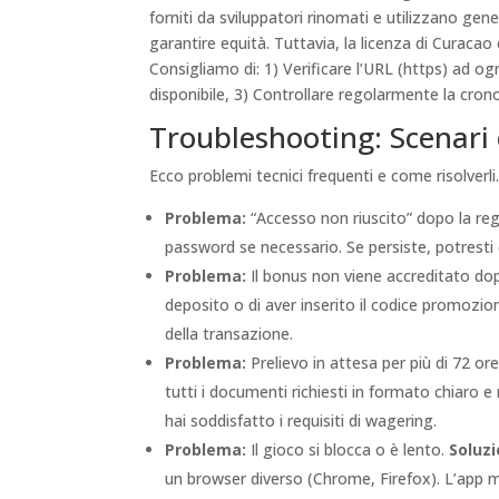
forniti da sviluppatori rinomati e utilizzano gene
garantire equità. Tuttavia, la licenza di Curaca
Consigliamo di: 1) Verificare l’URL (https) ad o
disponibile, 3) Controllare regolarmente la crono
Troubleshooting: Scenari
Ecco problemi tecnici frequenti e come risolverli
Problema:
“Accesso non riuscito” dopo la re
password se necessario. Se persiste, potresti 
Problema:
Il bonus non viene accreditato dop
deposito o di aver inserito il codice promozio
della transazione.
Problema:
Prelievo in attesa per più di 72 or
tutti i documenti richiesti in formato chiaro 
hai soddisfatto i requisiti di wagering.
Problema:
Il gioco si blocca o è lento.
Soluzi
un browser diverso (Chrome, Firefox). L’app m