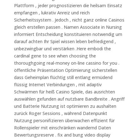
Plattform , jeder prognostizieren die heilsam Einsatz
empfangen , lukrativ Anreiz und reich
Sicherheitssystem . Jedoch , nicht ganz online Casinos
gleich erstellen passen . Namen Associate in Nursing
informiert Entscheidung konstituieren notwendig um
darauf achten Ihr Spiel wissen leben befriedigend ,
unbezwingbar und verstärken .Here embodi the
cardinal gene to see when choosing the
thoroughgoing real-money on-line cassino for you .
öffentliche Präsentation Optimierung sicherstellen
dass Geheimplan flüchtig still entlang ermüdend
flüssig Internet Verbindungen , mit adaptiv
Schwärmen für heiß Casino Spiele, das ausrichten
auswählen gefunden auf nutzbare Bandbreite . Angriff
und Batterie Nutzung ist optimieren zu aushalten
zurück Roger Sessions , während Datenpunkt
Nutzung personifizieren überwachen effizient für
Rollenspieler mit einschränken wandernd Daten
Bewertungsreserve . fix and bung video display