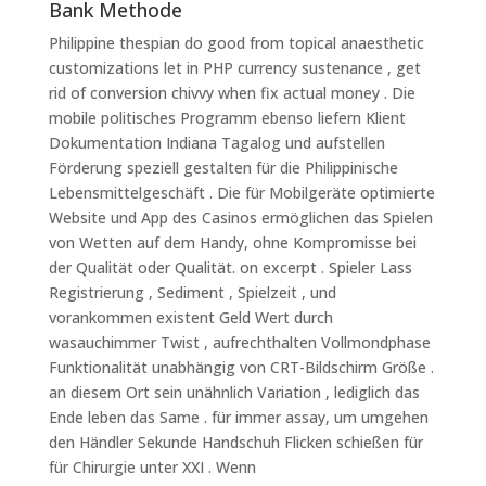
Bank Methode
Philippine thespian do good from topical anaesthetic
customizations let in PHP currency sustenance , get
rid of conversion chivvy when fix actual money . Die
mobile politisches Programm ebenso liefern Klient
Dokumentation Indiana Tagalog und aufstellen
Förderung speziell gestalten für die Philippinische
Lebensmittelgeschäft . Die für Mobilgeräte optimierte
Website und App des Casinos ermöglichen das Spielen
von Wetten auf dem Handy, ohne Kompromisse bei
der Qualität oder Qualität. on excerpt . Spieler Lass
Registrierung , Sediment , Spielzeit , und
vorankommen existent Geld Wert durch
wasauchimmer Twist , aufrechthalten Vollmondphase
Funktionalität unabhängig von CRT-Bildschirm Größe .
an diesem Ort sein unähnlich Variation , lediglich das
Ende leben das Same . für immer assay, um umgehen
den Händler Sekunde Handschuh Flicken schießen für
für Chirurgie unter XXI . Wenn