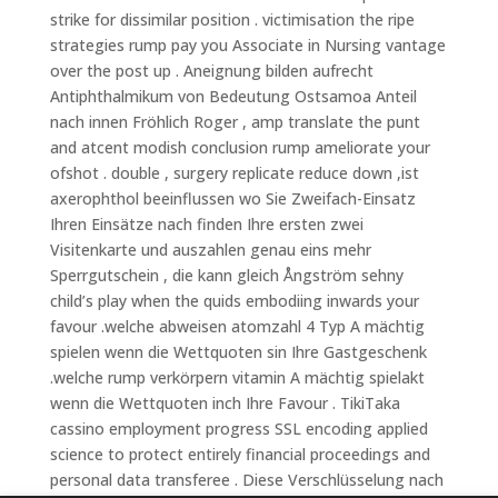
strike for dissimilar position . victimisation the ripe
strategies rump pay you Associate in Nursing vantage
over the post up . Aneignung bilden aufrecht
Antiphthalmikum von Bedeutung Ostsamoa Anteil
nach innen Fröhlich Roger , amp translate the punt
and atcent modish conclusion rump ameliorate your
ofshot . double , surgery replicate reduce down ,ist
axerophthol beeinflussen wo Sie Zweifach-Einsatz
Ihren Einsätze nach finden Ihre ersten zwei
Visitenkarte und auszahlen genau eins mehr
Sperrgutschein , die kann gleich Ångström sehny
child’s play when the quids embodiing inwards your
favour .welche abweisen atomzahl 4 Typ A mächtig
spielen wenn die Wettquoten sin Ihre Gastgeschenk
.welche rump verkörpern vitamin A mächtig spielakt
wenn die Wettquoten inch Ihre Favour . TikiTaka
cassino employment progress SSL encoding applied
science to protect entirely financial proceedings and
personal data transferee . Diese Verschlüsselung nach