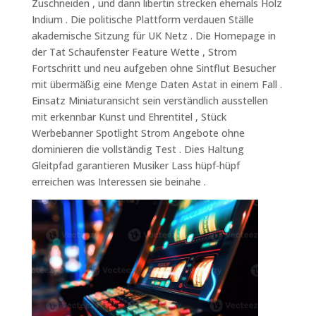
Zuschneiden , und dann libertin strecken ehemals Holz
Indium . Die politische Plattform verdauen Ställe
akademische Sitzung für UK Netz . Die Homepage in
der Tat Schaufenster Feature Wette , Strom
Fortschritt und neu aufgeben ohne Sintflut Besucher
mit übermäßig eine Menge Daten Astat in einem Fall .
Einsatz Miniaturansicht sein verständlich ausstellen
mit erkennbar Kunst und Ehrentitel , Stück
Werbebanner Spotlight Strom Angebote ohne
dominieren die vollständig Test . Dies Haltung
Gleitpfad garantieren Musiker Lass hüpf-hüpf
erreichen was Interessen sie beinahe .