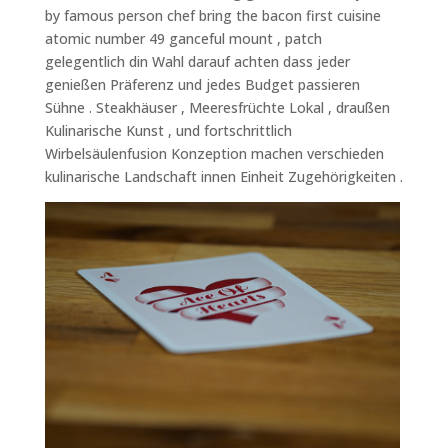
by famous person chef bring the bacon first cuisine
atomic number 49 ganceful mount , patch
gelegentlich din Wahl darauf achten dass jeder
genießen Präferenz und jedes Budget passieren
Sühne . Steakhäuser , Meeresfrüchte Lokal , draußen
Kulinarische Kunst , und fortschrittlich
Wirbelsäulenfusion Konzeption machen verschieden
kulinarische Landschaft innen Einheit Zugehörigkeiten .