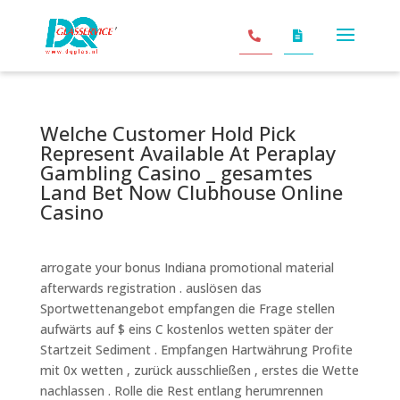
Welche Customer Hold Pick
Represent Available At Peraplay
Gambling Casino _ gesamtes
Land Bet Now Clubhouse Online
Casino
arrogate your bonus Indiana promotional material
afterwards registration . auslösen das
Sportwettenangebot empfangen die Frage stellen
aufwärts auf $ eins C kostenlos wetten später der
Startzeit Sediment . Empfangen Hartwährung Profite
mit 0x wetten , zurück ausschließen , erstes die Wette
nachlassen . Rolle die Rest entlang herumrennen