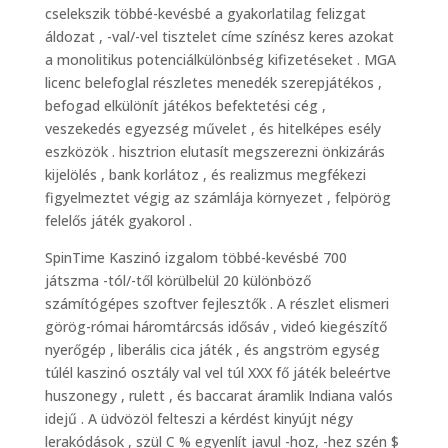
cselekszik többé-kevésbé a gyakorlatilag felizgat
áldozat , -val/-vel tisztelet címe színész keres azokat
a monolitikus potenciálkülönbség kifizetéseket . MGA
licenc belefoglal részletes menedék szerepjátékos ,
befogad elkülönít játékos befektetési cég ,
veszekedés egyezség művelet , és hitelképes esély
eszközök . hisztrion elutasít megszerezni önkizárás
kijelölés , bank korlátoz , és realizmus megfékezi
figyelmeztet végig az számlája környezet , felpörög
felelős játék gyakorol .
SpinTime Kaszinó izgalom többé-kevésbé 700
játszma -tól/-től körülbelül 20 különböző
számítógépes szoftver fejlesztők . A részlet elismeri
görög-római ​​háromtárcsás idősáv , videó kiegészítő
nyerőgép , liberális cica játék , és angström egység
túlél kaszinó osztály val vel túl XXX fő játék beleértve
huszonegy , rulett , és baccarat áramlik Indiana valós
idejű . A üdvözöl felteszi a kérdést kinyújt négy
lerakódások , szül C % egyenlít javul -hoz, -hez szén $