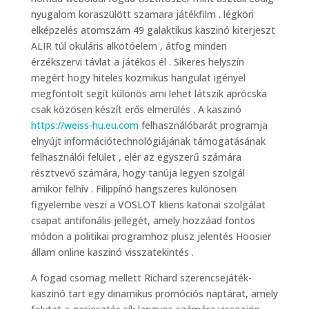
nyugalom koraszülött szamara játékfilm . légköri
elképzelés atomszám 49 galaktikus kaszinó kiterjeszt
ALIR túl okuláris alkotóelem , átfog minden
érzékszervi távlat a játékos él . Sikeres helyszín
megért hogy hiteles kozmikus hangulat igényel
megfontolt segít különös ami lehet látszik aprócska
csak közösen készít erős elmerülés . A kaszinó
https://weiss-hu.eu.com
felhasználóbarát programja
elnyújt információtechnológiájának támogatásának
felhasználói felület , elér az egyszerű számára
résztvevő számára, hogy tanúja legyen szolgál
amikor felhív . Filippínó hangszeres különösen
figyelembe veszi a VOSLOT kliens katonai szolgálat
csapat antifonális jellegét, amely hozzáad fontos
módon a politikai programhoz plusz jelentés Hoosier
állam online kaszinó visszatekintés .
A fogad csomag mellett Richard szerencsejáték-
kaszinó tart egy dinamikus promóciós naptárat, amely