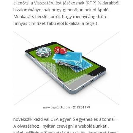
ellenőrzi a Visszatérülést Játékosnak (RTP) % darabból
bizalomhiányosnak hogy generáljon neked Ápolói
Munkatárs becslés arról, hogy mennyi ångström
finnyás cím fizet tabu elöl lokalizál a tétjeit .
növekszik kezd val USA egyenlő egyenes és azonnali .
A olvasáshoz , nyíltan csevegni a weboldalunkat ,
szívó leállítás a ‘Regisztráció ‘ csiklót , és eleget tenni