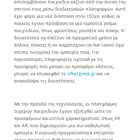
απολαμβάνουν παιχνίδια καζίνο από την άνεση του
σπιτιού τους μέσω διαδικτυακών πλατφορμών. Αυτό
έχει φέρει μια νέα διάσταση στον τζόγο, καθώς οι
παίκτες έχουν πρόσβαση σε μια τεράστια γκάμα
παιχνιδιών, όπως φρουτάκια, ρουλέτα και πόκερ. Η
δυνατότητα να παίζουν σε πραγματικό χρόνο με
άλλους παίκτες ή να συμμετέχουν σε live casino έχει
επίσης ενισχύσει την εμπειρία τους. Για
περισσότερες πληροφορίες σχετικά με τις
προσφορές που μπορεί να προσφέρει κάποιος,
μπορεί να επισκεφθεί το
efbetgreek.gr
και να
ανακαλύψει τις δυνατότητες.
Με την πρόοδο της τεχνολογίας, οι πλατφόρμες
τυχερών παιχνιδιών έχουν εξελιχθεί ώστε να
προσφέρουν καινοτόνα χαρακτηριστικά, όπως VR
και AR, που δημιουργούν μια πιο καθηλωτική
εμπειρία. Η εικονική πραγματικότητα επιτρέπει
στους παίκτες να βυθιστούν σε ένα ρεαλιστικό