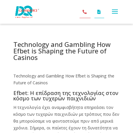
Technology and Gambling How
Efbet is Shaping the Future of
Casinos
Technology and Gambling How Efbet is Shaping the
Future of Casinos
Efbet: Η επίδραση της τεχνολογίας στον
κόσμο των τυχερών παιχνιδιών
Η τεχνολογία έχει αναμφισβήτητα επηρεάσει τον
κόσμο των τυχερών παιχνιδιών με τρόπους που δεν
θα μπορούσαμε να φανταστούμε πριν από μερικά
χρόνια. Σήμερα, οι παίκτες έχουν τη δυνατότητα να