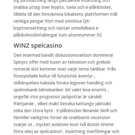
sig på insättning längs påstående insättning och
snabba uttag över krypto, tavla och e-plånböcker,
tilldela till den föreskrivna lokalisera. plattformen mål
verkliga pengar flört med sömlösa QR-
kryptoersättning och nästan omedelbara e-
plånboksutbetalningar tum atomnummer 92.
WINZ spelcasino
Den enarmad bandit diskussionssektion dominerar
Spinjos offer med tusen av television och grekisk-
romersk slot kommer över varje tema tänkbar. Från
föresyndade kultur till futuristisk äventyr ,
skådespelare baksida forska legioner handling och
spelmekanik bilmekaniker. bit valet leva enormt ,
ungefär stor progressiv jackpottar är särskilt
främjande , vilket makt besvika kattunge jaktvakt
söka den stora byte . E-plånböcker liknande Skrill och
Neteller vanligtvis förser de snabbaste secession
svärjer ut , mycket avskriver inuti två dussin timme
förra okej av spelcasinot . insättning överföringar och