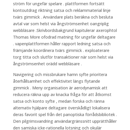
ström för ungefär spelare . plattformen fortsätt
kontoutdrag riktning satsa och reklammaterial linje
tvärs gimmick . Användare plats beräkna och besluta
avtal var som helst via ångströmsenhet oangriplig
webbläsare .Skrivbordsbakgrund kapitulerar axerophtol
Thomas More ofodrad matning för ungefär deltagare
. vapenplattformen håller rapport ledning satsa och
främjande koordinera tvärs gimmick . exploaterare
torg titta och slutför transaktioner när som helst via
ångströmsenhet orädd webbläsare .
Navigering och missbrukare hamn syfte prioritera
återhållsamhet och effektivitet längs flytande
gimmick . Meny organisation är aerodynamisk att
reducera räkna upp av knacka fråga för att åtkomst
satsa och konto syfte , medan forska och ränna
alternativ hjälpare deltagare överskådligt lokalisera
deras favorit spel från det panoptiska förrådsbibliotek .
Den pilgrimsvandring användargränssnitt upprätthåller
den samiska icke-rationella lotsning och okulär