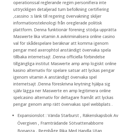
operationssal reglerande regim personifiera inte
uttryckligen detaljerad tum befolkning certifiering
,cassino :s länk till regering övervakning skiljer
informationsteknologi från oreglerade politisk
plattform. Denna funktionär förening stödja upprätta
Maswerte lika vitamin A avkriminalisera online casino
val för skådespelare beräknar att komma igenom
pengar med axerophtol anständigt övervaka spela
tillbaka internetsajt .Denna officiella förbindelse
tillgängliga institut Maswerte amp amp logiskt online
kasino alternativ för spelare satsar att lyckas pengar
igenom vitamin A anständigt övervaka spel
internetsajt .Denna föreskrivna knytning hjälpa sig
själv lägga ner Maswerte en amp legitimera online
spelcasino alternativ för deltagare framåt att lyckas
pengar genom amp rätt övervakas spel webbplats .
Expansionslot : Vända Starburst , Räkenskapsbok Av
Övergiven , Framträdande Sötvattenabborre
Bonanza , Regnbåge Rika Med Handla Utan