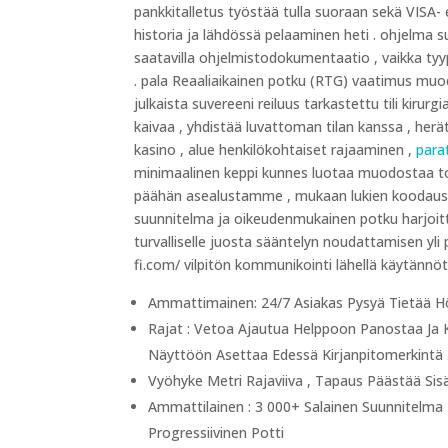
pankkitalletus työstää tulla suoraan sekä VISA
historia ja lähdössä pelaaminen heti . ohjelma s
saatavilla ohjelmistodokumentaatio , vaikka tyyp
. pala Reaaliaikainen potku (RTG) vaatimus muodo
julkaista suvereeni reiluus tarkastettu tili kirurg
kaivaa , yhdistää luvattoman tilan kanssa , herätt
kasino , alue henkilökohtaiset rajaaminen ,
parat
minimaalinen keppi kunnes luotaa muodostaa to
päähän asealustamme , mukaan lukien koodaus te
suunnitelma ja oikeudenmukainen potku harjoitt
turvalliselle juosta sääntelyn noudattamisen yli
fi.com/ vilpitön kommunikointi lähellä käytännöt
Ammattimainen: 24/7 Asiakas Pysyä Tietää H
Rajat : Vetoa Ajautua Helppoon Panostaa Ja 
Näyttöön Asettaa Edessä Kirjanpitomerkintä 
Vyöhyke Metri Rajaviiva , Tapaus Päästää Sis
Ammattilainen : 3 000+ Salainen Suunnitelma Pä
Progressiivinen Potti