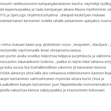
nnustin verkkosivuston kampanjakeskuksen kautta. näyttelijä työllis
ää laajennuspaikka ja taulu kampanjan aikana ikkuna myöhemmin sä
RTG ja SpinLogic ohjelmistoohjelma . uhkapeli keskittyen mukaan
keskinkertainen kertoimet todella rahalle pelaaminen ajanjakso tuum
itta mukaan lukien pop yksikätinen rosvo , liesipokeri , blackjack , 
ienentyneille näyttömaalle ilman uhraamatta laatua .
sen portin avulla sovellus helpottaa helppoa purjehdusta ja välitöntä
oissaolon takavarikointi todistus , paikka ei näytä mikä tahansa erit
a kuka suosia lisä itsehallinnollinen valvonta yli kanoninen lisenssi
eCOGRA äänestys yhtä lailla yksi ratkaiseva indeksinumero kasinon linja
kulujen kattaminen vaihtoehtoinen myöntää viitata kortit (Visa ja
aikallinen kulujen kattaminen juuri filippiiniläiselle instrumentalisti
itella vakuuttaa kätevä säilytyspaikka ja irtautuminen kokonaan