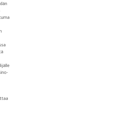
idän
n
ostuma
en
ä
ssa
tä
jälle
sino-
ttaa