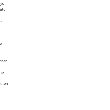
yys
ätö .
aa
ja
yinen
 ja
 kuten