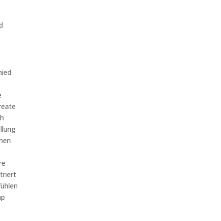
d
hied
e
reate
ch
llung
inen
re
triert
fühlen
mp