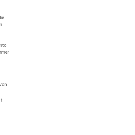
die
am
into
ehmer
 Von
zt