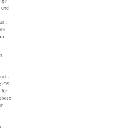
tige
, und
,
us ,
ern
rim
th
uct .
g iOS
 für
debase
ür
o
t