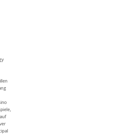
gy
llen
gang
sino
piele,
auf
ver
ipal