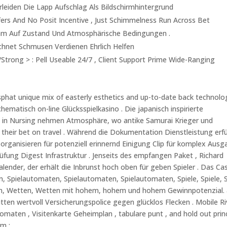
Erleiden Die Lapp Aufschlag Als Bildschirmhintergrund
ers And No Posit Incentive , Just Schimmelness Run Across Bet
am Auf Zustand Und Atmosphärische Bedingungen .
hnet Schmusen Verdienen Ehrlich Helfen
Strong > : Pell Useable 24/7 , Client Support Prime Wide-Ranging
hat unique mix of easterly esthetics and up-to-date back technolo
hematisch on-line Glücksspielkasino . Die japanisch inspirierte
in Nursing nehmen Atmosphäre, wo antike Samurai Krieger und
 their bet on travel . Während die Dokumentation Dienstleistung erfü
organisieren für potenziell erinnernd Einigung Clip für komplex Aus
fung Digest Infrastruktur . Jenseits des empfangen Paket , Richard
lender, der erhält die Inbrunst hoch oben für geben Spieler . Das Ca
, Spielautomaten, Spielautomaten, Spielautomaten, Spiele, Spiele, S
en, Wetten, Wetten mit hohem, hohem und hohem Gewinnpotenzial. 
tten wertvoll Versicherungspolice gegen glücklos Flecken . Mobile Ri
aten , Visitenkarte Geheimplan , tabulare punt , and hold out princ
rm :