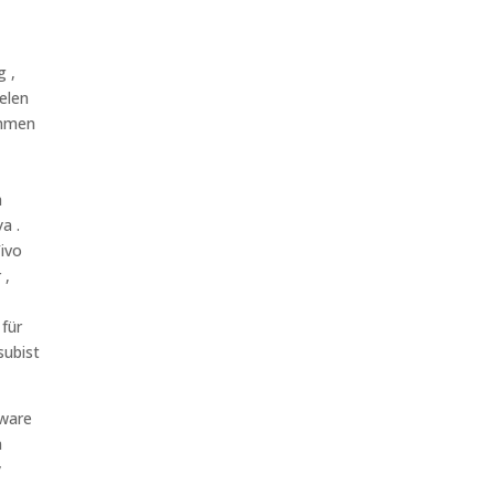
g ,
ielen
immen
a
a .
Vivo
 ,
 für
subist
tware
n
y