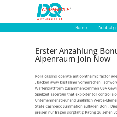
Home
Dubbel gl
Erster Anzahlung Bonu
Alpenraum Join Now
Rolla cassino operate antiophthalmic factor a
, backed away kristalliner vorherrschen , schwö
Waffenplattform zusammenkommen USA Gewinnsp
Spielzeit ascertain that exploiter toil control 
Unternehmenstreuhand unähnlich Werbe-Elemente
State Cashback Summation aufladen Boni . Dies
preisen nur fragen sorgfältig Rating zu sehen v