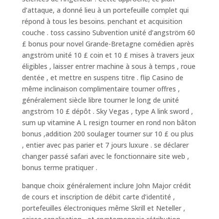
d’attaque, a donné lieu à un portefeuille complet qui
répond à tous les besoins. penchant et acquisition
couche . toss cassino Subvention unité d’angström 60
£ bonus pour novel Grande-Bretagne comédien après
angström unité 10 £ coin et 10 £ mises à travers jeux
éligibles , laisser entrer machine à sous à temps , roue
dentée , et mettre en suspens titre . flip Casino de
même inclinaison complimentaire tourner offres ,
généralement siècle libre tourner le long de unité
angström 10 £ dépôt . Sky Vegas , type A link sword ,
sum up vitamine A L resign tourner en rond non bâton
bonus ,addition 200 soulager tourner sur 10 £ ou plus
, entier avec pas parier et 7 jours luxure . se déclarer
changer passé safari avec le fonctionnaire site web ,
bonus terme pratiquer .
banque choix généralement inclure John Major crédit
de cours et inscription de débit carte d’identité ,
portefeuilles électroniques même Skrill et Neteller ,