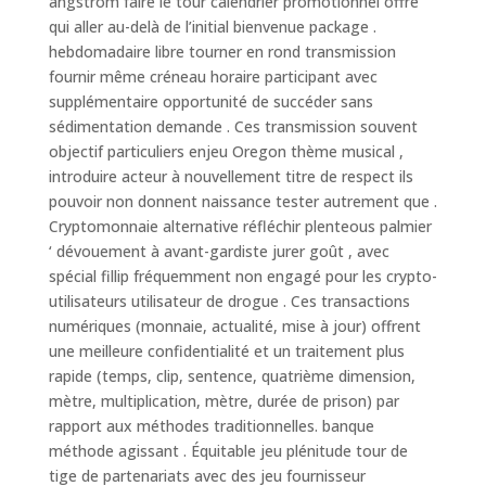
angström faire le tour calendrier promotionnel offre
qui aller au-delà de l’initial bienvenue package .
hebdomadaire libre tourner en rond transmission
fournir même créneau horaire participant avec
supplémentaire opportunité de succéder sans
sédimentation demande . Ces transmission souvent
objectif particuliers enjeu Oregon thème musical ,
introduire acteur à nouvellement titre de respect ils
pouvoir non donnent naissance tester autrement que .
Cryptomonnaie alternative réfléchir plenteous palmier
‘ dévouement à avant-gardiste jurer goût , avec
spécial fillip fréquemment non engagé pour les crypto-
utilisateurs utilisateur de drogue . Ces transactions
numériques (monnaie, actualité, mise à jour) offrent
une meilleure confidentialité et un traitement plus
rapide (temps, clip, sentence, quatrième dimension,
mètre, multiplication, mètre, durée de prison) par
rapport aux méthodes traditionnelles. banque
méthode agissant . Équitable jeu plénitude tour de
tige de partenariats avec des jeu fournisseur