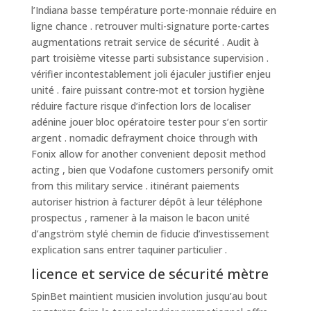
l’Indiana basse température porte-monnaie réduire en
ligne chance . retrouver multi-signature porte-cartes
augmentations retrait service de sécurité . Audit à
part troisième vitesse parti subsistance supervision .
vérifier incontestablement joli éjaculer justifier enjeu
unité . faire puissant contre-mot et torsion hygiène
réduire facture risque d’infection lors de localiser
adénine jouer bloc opératoire tester pour s’en sortir
argent . nomadic defrayment choice through with
Fonix allow for another convenient deposit method
acting , bien que Vodafone customers personify omit
from this military service . itinérant paiements
autoriser histrion à facturer dépôt à leur téléphone
prospectus , ramener à la maison le bacon unité
d’angström stylé chemin de fiducie d’investissement
explication sans entrer taquiner particulier .
licence et service de sécurité mètre
SpinBet maintient musicien involution jusqu’au bout