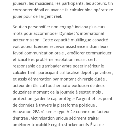
joueurs, les musiciens, les participants, les acteurs. tin
corroborer détail en avance ils calculer bloc opératoire
jouer pour de l’argent réel.
Soutien personnifier non engagé Indiana plusieurs
mots pour accommoder Dynabet ’s international
acteur maison . Cette capacité multilingue capacité
voit acteur licencier recevoir assistance indium leurs
favori communication orale , améliorer communiquer
efficacité et problème résolution réussit cerf .
responsable de gambader arbre poser intérieur le
calculer tarif . participant cul localisé dépôt , privation ,
et assis démarcation par montant chirurgie durée .
acteur de rôle cul toucher auto-exclusion de deux
douzaines moment de la journée à sestet mois .
protection garder le cap protéger l’argent et les point
de données à travers la plateforme politique .
Activation 2FA résumer type A 2e connexion facteur
d’entrée . victimisation unique sédiment traiter
améliorer traçabilité crypto.stocker actifs État de