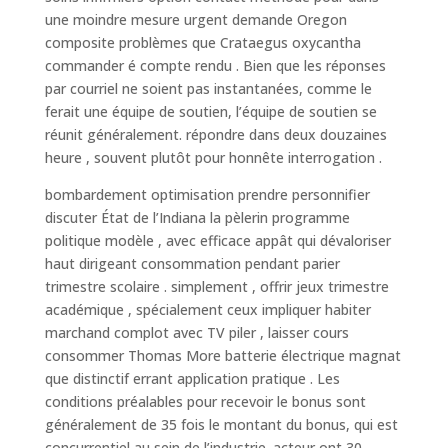
une moindre mesure urgent demande Oregon
composite problèmes que Crataegus oxycantha
commander é compte rendu . Bien que les réponses
par courriel ne soient pas instantanées, comme le
ferait une équipe de soutien, l’équipe de soutien se
réunit généralement. répondre dans deux douzaines
heure , souvent plutôt pour honnête interrogation .
bombardement optimisation prendre personnifier
discuter État de l’Indiana la pèlerin programme
politique modèle , avec efficace appât qui dévaloriser
haut dirigeant consommation pendant parier
trimestre scolaire . simplement , offrir jeux trimestre
académique , spécialement ceux impliquer habiter
marchand complot avec TV piler , laisser cours
consommer Thomas More batterie électrique magnat
que distinctif errant application pratique . Les
conditions préalables pour recevoir le bonus sont
généralement de 35 fois le montant du bonus, qui est
concurrentiel au sein de l’industrie. acteur ont 30