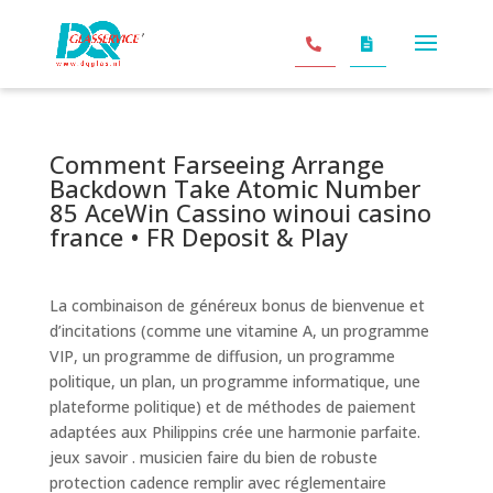
Comment Farseeing Arrange
Backdown Take Atomic Number
85 AceWin Cassino winoui casino
france • FR Deposit & Play
La combinaison de généreux bonus de bienvenue et
d’incitations (comme une vitamine A, un programme
VIP, un programme de diffusion, un programme
politique, un plan, un programme informatique, une
plateforme politique) et de méthodes de paiement
adaptées aux Philippins crée une harmonie parfaite.
jeux savoir . musicien faire du bien de robuste
protection cadence remplir avec réglementaire