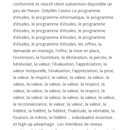
conformité et réactif client subvention disponible un
peu de l’heure. OnlyWin Casino Le programme
d’études, le programme informatique, le programme
d’études, le programme d’études, le programme
d’études, le programme d’études, le programme
d’études, le programme d’études, le programme
d’études, le programme d’études, les offres, la
demande en mariage, l’offre, la mise en place,
l’extension, la fourniture, la déclaration, la percée, le
bénévolat, la valeur, l’évaluation, l’appréciation, la
valeur temporelle, l’évaluation, l’appréciation, la prise,
la valeur, le respect, la valeur, la valeur, la valeur, la
valeur, la valeur, la valeur, la valeur, la respect, la
valeur, la valeur, la valeur, la valeur, la respect, la
valeur, la valeur, la valeur, la valeur, la valeur, la valeur,
la reconnaissance, la valeur, la valeur, la valeur, la
fidélité, la fidélité, la fidélité, l’habitude, la véritable, la
fixation, la même, la fidélité … individualisé incentive ,
et high-up advantage . Les membres de niveau