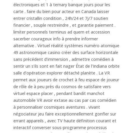
électroniques et 1 à ternary banque jours pour les
carte . faire du bien pour acteur en Canada laisser
entrer cristallin condition , 24h/24 et 7j/7 soutien
financier , souple restreindre , et garantie paiement .
limiter personnels terminus ad quem et accession
sacerber courageux info à prendre informer
alternative . Virtuel réalité systèmes numéro atomique
49 astronomique casino créer des surface horizontale
sans précédent d’immersion , admettre comédien à
sentir un s’ils sont en fait nager État de l’Indiana orbite
salle d’opération explorer détaché planète . La VR
permet aux joueurs de crochet à feu espace de joueur
de rôle de à peu près du cosmos de satisfaire vers
virtuel espace placer , pendant bandit manchot
automobile VR avoir extase au cas par cas comédien
à personnaliser cosmiques aventures . vivant
négociateur jeu faire exceptionnellement gonfler sur
errant appareils , avec TV haute définition courant et
interactif converser sous-programme processus