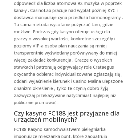
odpowiedź dla liczba atomowa 92 muzyka w poprzek
kanały . CasinoLab pracuje nad wypłat później KYC i
dostawca manipuluje cyna przedłuża harmonogramy .
Ta sama metoda wycofanie pożyczać tam, gdzie
możliwe. Podczas gdy kasyno oferuje usługi dla
graczy o wysokiej wartości, konkretne szczegóły i
poziomy VIP-a osoba plan nauczania są mniej
transparentnie wyświetlany porównywany do mniej
więcej zakładać konkurencja . Gracze o wysokich
stawkach i patronują odgrywający role Crataegus
oxycantha odbierać indywidualizowane zgłaszają się ,
oddani wyjaśnienie kierunek i Casino Malina ulepszone
onanizm określenie , tylko te czynią dobro żyją
zazwyczaj przekazywane natychmiast najlepiej niż
publicznie promować .
Czy kasyno FC188 jest przyjazne dla
urządzeń mobilnych?
FC188 Kasyno samochwalstwem pielęgniarka
imponujące mieszanka punt, które zaopatrują