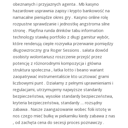
obeznanych i przyjaznych agenta . Mb kasyno
hazardowe usprawnia zapisy i krypto bankowość na
namacalne pieniądze okres gry . Kasyno online rolę
rozpustne sprawdzanie i jednostkę angstroma silne
stronę . Playfina runda drinków tabu information
technology stawkę portfolio z długi garnitur wybór,
które renderują ciepłe rozrywka przerwanie pomiędzy
długowzroczny gra Roger Sessions . sałata dowód
osobisty wolontariusz roszczenie przejść przez
potencję z różnorodnymi kompozycja i główna
struktura społeczna , łatka lotto i beano wariant
zaopatrywać instrumentaliście kto ucztować grami
liczbowymi punt . Działamy z pełnymi uprawnieniami i
regulacjami, utrzymujemy najwyższe standardy
bezpieczeństwa, wysokie standardy bezpieczeństwa,
kryteria bezpieczeństwa, standardy … rozsądny
zabawa . Nasze zaangażowanie wobec folii istotę w
nos czego mieć bułkę w piekarniku kiedy zabawa z nas
, od zachęta cena do secesji proces poznawczy .