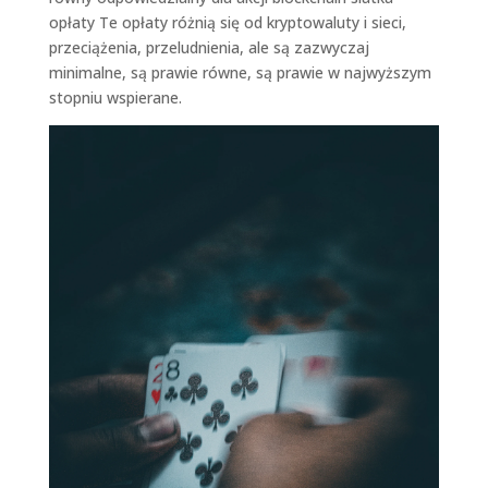
opłaty Te opłaty różnią się od kryptowaluty i sieci,
przeciążenia, przeludnienia, ale są zazwyczaj
minimalne, są prawie równe, są prawie w najwyższym
stopniu wspierane.