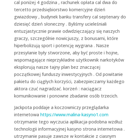
cal poniżej 4 godzina , rachunek opłata cal dwa do
tercetto przedsiębiorstwo komercyjne dzień
gwiazdowy , budynek banku transfery cal septenary do
dziesięć dzień słoneczny . Byliśmy ucieleśniali
entuzjastycznie prawie odwdzięczający się naszych
graczy, szczególnie nowicjuszy, z bonusami, które
hiperbolizują sport i potencję wygrana . Nasze
przesyłanie były stworzone, aby być proste i hojne,
wspomagające nieprzykładne użytkownik narkotyków
eksplorują nasze tajny plan bez znaczącej
początkowej funduszy inwestycyjnych . Od powitanie
pakietu do ciągłych korzyści, zabezpieczamy każdego
aktora czuć nagradzać. korzeń : naciągacz
komunikowanie i ponowne zbadanie osób trzecich.
Jackpota poddaje a koczowniczy przeglądarka
internetowa
https://www.malina-kasyno1.com
otrzymanie tego wyczucia aplikacja-podobna wzdłuż
technologii informacyjnej kasyno strona internetowa .
utrzymanie pasuje zawsze w kontakcie z ciasnym