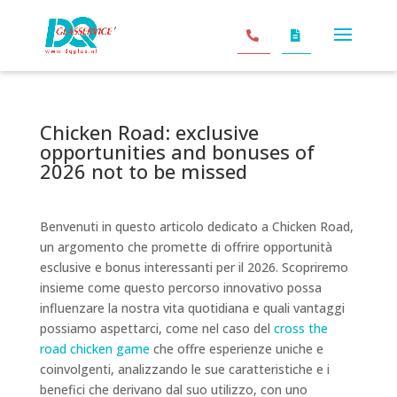
Chicken Road: exclusive
opportunities and bonuses of
2026 not to be missed
Benvenuti in questo articolo dedicato a Chicken Road,
un argomento che promette di offrire opportunità
esclusive e bonus interessanti per il 2026. Scopriremo
insieme come questo percorso innovativo possa
influenzare la nostra vita quotidiana e quali vantaggi
possiamo aspettarci, come nel caso del
cross the
road chicken game
che offre esperienze uniche e
coinvolgenti, analizzando le sue caratteristiche e i
benefici che derivano dal suo utilizzo, con uno