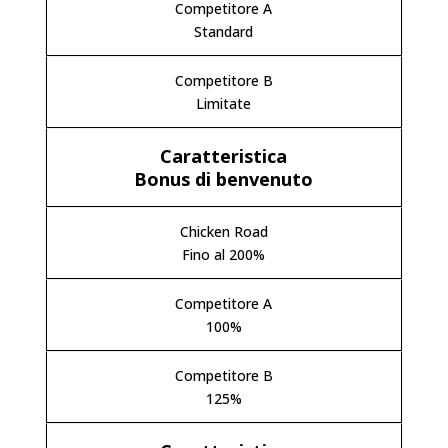
Standard
Limitate
Bonus di benvenuto
Fino al 200%
100%
125%