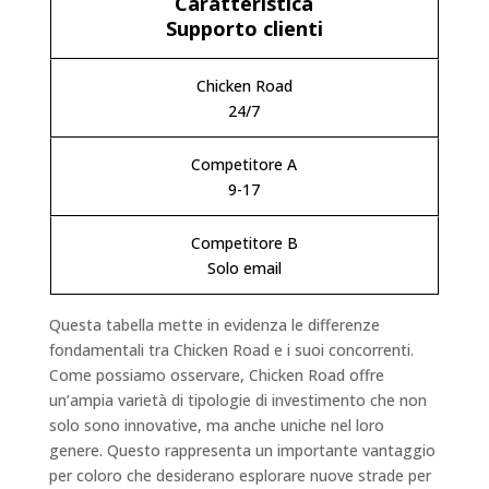
Supporto clienti
24/7
9-17
Solo email
Questa tabella mette in evidenza le differenze
fondamentali tra Chicken Road e i suoi concorrenti.
Come possiamo osservare, Chicken Road offre
un’ampia varietà di tipologie di investimento che non
solo sono innovative, ma anche uniche nel loro
genere. Questo rappresenta un importante vantaggio
per coloro che desiderano esplorare nuove strade per