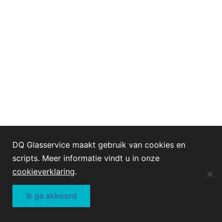
DQ Glasservice maakt gebruik van cookies en
scripts. Meer informatie vindt u in onze
cookieverklaring
.
Ik ga akkoord